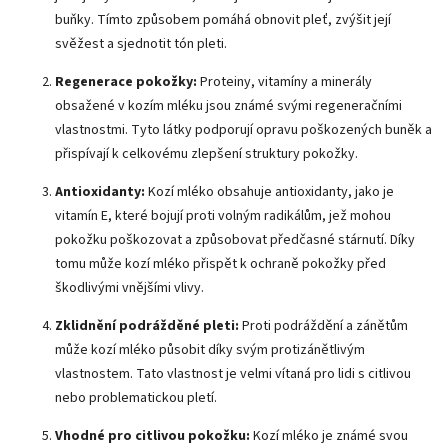
buňky. Tímto způsobem pomáhá obnovit pleť, zvýšit její
svěžest a sjednotit tón pleti.
Regenerace pokožky:
Proteiny, vitamíny a minerály
obsažené v kozím mléku jsou známé svými regeneračními
vlastnostmi. Tyto látky podporují opravu poškozených buněk a
přispívají k celkovému zlepšení struktury pokožky.
Antioxidanty:
Kozí mléko obsahuje antioxidanty, jako je
vitamín E, které bojují proti volným radikálům, jež mohou
pokožku poškozovat a způsobovat předčasné stárnutí. Díky
tomu může kozí mléko přispět k ochraně pokožky před
škodlivými vnějšími vlivy.
Zklidnění podrážděné pleti:
Proti podráždění a zánětům
může kozí mléko působit díky svým protizánětlivým
vlastnostem. Tato vlastnost je velmi vítaná pro lidi s citlivou
nebo problematickou pletí.
Vhodné pro citlivou pokožku:
Kozí mléko je známé svou