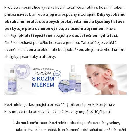
Proč se v kosmetice využívá kozí mléka? Kosmetika s kozím mlékem
přináší návrat k přírodě a jejím prospěšným zdrojům.
Díky vysokému
obsahu minerálů, stopových prvků, vitamínů a kyseliny listové
poskytuje pleti účinnou výživu, zvláčnění a zjemnění.
Navíc
udržuje
pH pleti vyvážené
a zajišťuje
dostatečnou hydrataci
,
čímž zanechává pokožku hebkou a jemnou. Tato péče je zvláště
oceněna citlivou a problematickou pokožkou, ale je také vhodná i pro
alergiky, psoriatiky a atopiky.
Kozí mléko je fascinující a prospěšný přírodní prvek, který má v
kosmetice řadu pozitivních účinků. Mezi ty nejdůležitější patří:
Jemná exfoliace:
Kozí mléko obsahuje přirozené kyseliny,
jako je kyselina mléčná, které jemně odstraňují odumřelé kožní