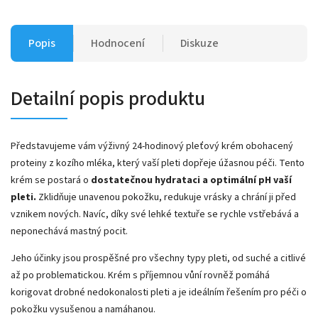
Popis
Hodnocení
Diskuze
Detailní popis produktu
Představujeme vám výživný 24-hodinový pleťový krém obohacený
proteiny z kozího mléka, který vaší pleti dopřeje úžasnou péči. Tento
krém se postará o
dostatečnou hydrataci a optimální pH vaší
pleti.
Zklidňuje unavenou pokožku, redukuje vrásky a chrání ji před
vznikem nových. Navíc, díky své lehké textuře se rychle vstřebává a
neponechává mastný pocit.
Jeho účinky jsou prospěšné pro všechny typy pleti, od suché a citlivé
až po problematickou. Krém s příjemnou vůní rovněž pomáhá
korigovat drobné nedokonalosti pleti a je ideálním řešením pro péči o
pokožku vysušenou a namáhanou.