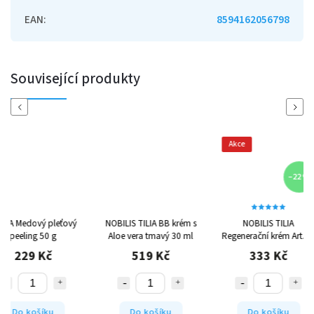
EAN
:
8594162056798
Související produkty
Previous
Next
Akce
–22 %
NOBILIS TILIA BB krém s
NOBILIS TILIA
NOBILIS T
Aloe vera tmavý 30 ml
Regenerační krém Arteris
Revitalizač
50 ml
Slaměnka 
519 Kč
333 Kč
419 
Do košíku
Do košíku
Do koš