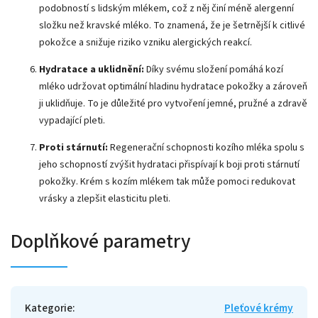
podobností s lidským mlékem, což z něj činí méně alergenní
složku než kravské mléko. To znamená, že je šetrnější k citlivé
pokožce a snižuje riziko vzniku alergických reakcí.
Hydratace a uklidnění:
Díky svému složení pomáhá kozí
mléko udržovat optimální hladinu hydratace pokožky a zároveň
ji uklidňuje. To je důležité pro vytvoření jemné, pružné a zdravě
vypadající pleti.
Proti stárnutí:
Regenerační schopnosti kozího mléka spolu s
jeho schopností zvýšit hydrataci přispívají k boji proti stárnutí
pokožky. Krém s kozím mlékem tak může pomoci redukovat
vrásky a zlepšit elasticitu pleti.
Doplňkové parametry
Kategorie
:
Pleťové krémy