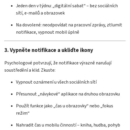
Jeden den v týdnu: „digitální sabat“ – bez sociálních
sítí, e-mailů a obrazovek
Na dovolené: neodpovídat na pracovní zprávy, ztlumit
notifikace, vypnout mobil úplně
3. Vypněte notifikace a ukliďte ikony
Psychologové potvrzují, že notifikace výrazně narušují
soustředění a klid. Zkuste:
Vypnout oznámení u všech sociálních sítí
Přesunout „návykové“ aplikace na druhou obrazovku
Použít funkce jako „čas u obrazovky“ nebo „fokus
režim“
Nahradit čas u mobilu činností – kniha, hudba, pohyb