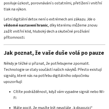
posiluje úzkost, porovnávání s ostatními, přetížení i vnitřní
tlak na výkon.
Letní digitální detox není o extrémech ani zákazu. Jde o
vědomé nastavení hranic
, díky kterému můžeme znovu
zažít vnitřní klid, hluboký dech a skutečné prožívání
přítomnosti.
Jak poznat, že vaše duše volá po pauze
Někdy je těžké si přiznat, že potřebujeme zpomalit.
Technologie se staly součástí našich návyků. Přesto existují
signály, které nás na potřebu digitálního odpočinku
upozorňují:
Cítíte podrážděnost, když vám vypadne signál nebo Wi-
Fi
Máte pocit, že musíte být neustále „k dispozici“