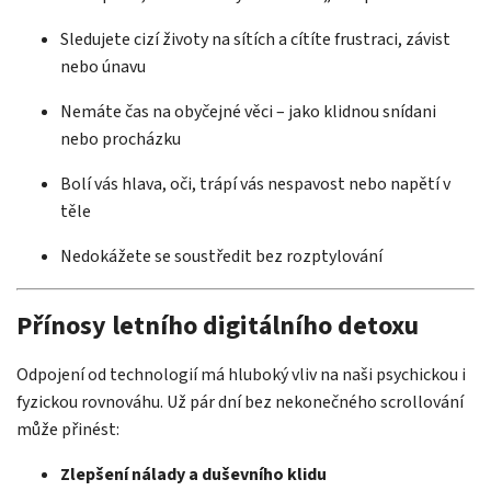
Sledujete cizí životy na sítích a cítíte frustraci, závist
nebo únavu
Nemáte čas na obyčejné věci – jako klidnou snídani
nebo procházku
Bolí vás hlava, oči, trápí vás nespavost nebo napětí v
těle
Nedokážete se soustředit bez rozptylování
Přínosy letního digitálního detoxu
Odpojení od technologií má hluboký vliv na naši psychickou i
fyzickou rovnováhu. Už pár dní bez nekonečného scrollování
může přinést:
Zlepšení nálady a duševního klidu