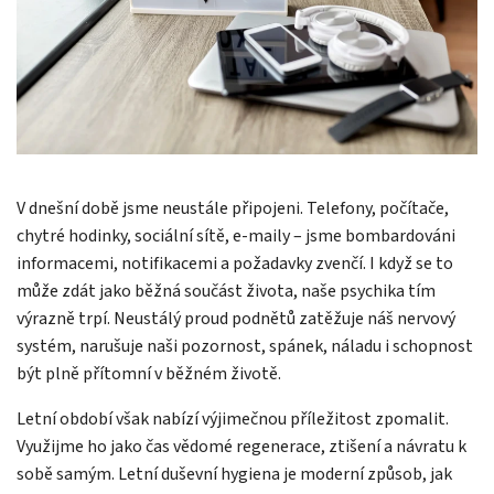
V dnešní době jsme neustále připojeni. Telefony, počítače,
chytré hodinky, sociální sítě, e-maily – jsme bombardováni
informacemi, notifikacemi a požadavky zvenčí. I když se to
může zdát jako běžná součást života, naše psychika tím
výrazně trpí. Neustálý proud podnětů zatěžuje náš nervový
systém, narušuje naši pozornost, spánek, náladu i schopnost
být plně přítomní v běžném životě.
Letní období však nabízí výjimečnou příležitost zpomalit.
Využijme ho jako čas vědomé regenerace, ztišení a návratu k
sobě samým. Letní duševní hygiena je moderní způsob, jak