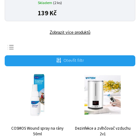
Skladem
(2 ks)
139 Kč
Zobrazit více produktů
Nejprodávanější
Otevřít filtr
Nejlevnější
Nejdražší
Abecedně
COSMOS Wound spray na rány
Dezinfekce a zvlhčovač vzduchu
50ml
2v1