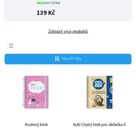
Skladem
(2 ks)
139 Kč
Zobrazit více produktů
Nejprodávanější
Otevřít filtr
Nejlevnější
Nejdražší
Abecedně
Rodinný blok
ALBI Chytrý blok pro dědečka II.