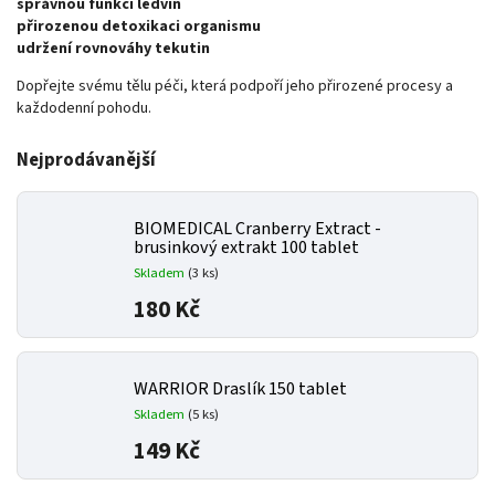
správnou funkci ledvin
přirozenou detoxikaci organismu
udržení rovnováhy tekutin
Dopřejte svému tělu péči, která podpoří jeho přirozené procesy a
každodenní pohodu.
Nejprodávanější
BIOMEDICAL Cranberry Extract -
brusinkový extrakt 100 tablet
Skladem
(3 ks)
180 Kč
WARRIOR Draslík 150 tablet
Skladem
(5 ks)
149 Kč