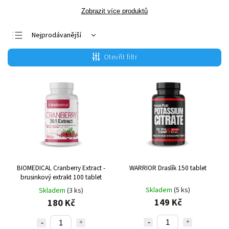
Zobrazit více produktů
Nejprodávanější
Nejlevnější
Otevřít filtr
Nejdražší
Abecedně
BIOMEDICAL Cranberry Extract -
WARRIOR Draslík 150 tablet
brusinkový extrakt 100 tablet
Skladem
(5 ks)
Skladem
(3 ks)
149 Kč
180 Kč