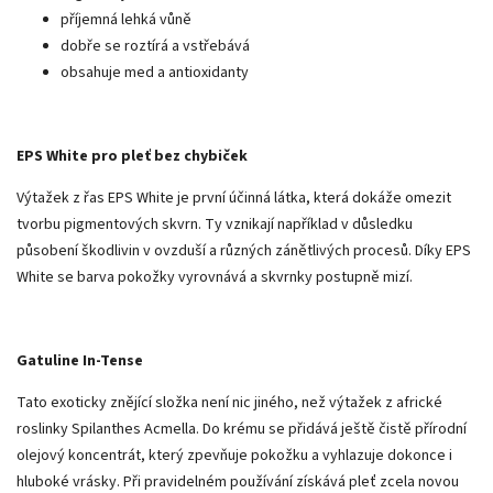
příjemná lehká vůně
dobře se roztírá a vstřebává
obsahuje med a antioxidanty
EPS White pro pleť bez chybiček
Výtažek z řas EPS White je první účinná látka, která dokáže omezit
tvorbu pigmentových skvrn. Ty vznikají například v důsledku
působení škodlivin v ovzduší a různých zánětlivých procesů. Díky EPS
White se barva pokožky vyrovnává a skvrnky postupně mizí.
Gatuline In-Tense
Tato exoticky znějící složka není nic jiného, než výtažek z africké
roslinky Spilanthes Acmella. Do krému se přidává ještě čistě přírodní
olejový koncentrát, který zpevňuje pokožku a vyhlazuje dokonce i
hluboké vrásky. Při pravidelném používání získává pleť zcela novou