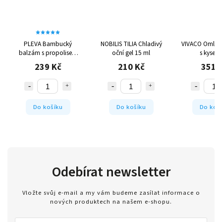
PLEVA Bambucký
NOBILIS TILIA Chladivý
VIVACO Omlazu
balzám s propolisem
oční gel 15 ml
s kyseli
30 g
hyaluronovo
239 Kč
210 Kč
351 
Do košíku
Do košíku
Do koš
Odebírat newsletter
Vložte svůj e-mail a my vám budeme zasílat informace o
nových produktech na našem e-shopu.