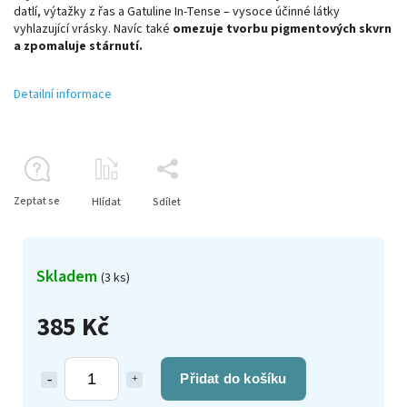
datlí, výtažky z řas a Gatuline In-Tense – vysoce účinné látky
vyhlazující vrásky. Navíc také
omezuje tvorbu pigmentových skvrn
a zpomaluje stárnutí.
Detailní informace
Zeptat se
Hlídat
Sdílet
Skladem
(3 ks)
385 Kč
Přidat do košíku