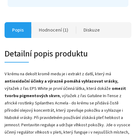
Popis
Hodnocení (1)
Diskuze
Detailní popis produktu
V krému na dekolt kromě medu je i extrakt z datlí, který má
antioxidační účinky a výrazně pomáhá vyhlazovat vrásky,
výtažek z řas EPS White je první účinná látka, která dokáže
omezit
tvorbu pigmentových skvrn
, výtažek z řas Gatuline In-Tense z
africké rostlinky Spilanthes Acmela - do krému se přidává čistě
přírodní olejový koncentrát, který zpevňuje pokožku a vyhlazuje i
hluboké vrásky. Při pravidelném používání získává pleť hebkost a
jemnost. Pentavitin reguluje a udržuje vlhkost pokožky. Jde o vysoce
účinný regulátor vlhkosti v pleti, který funguje i v nejsušších místech,