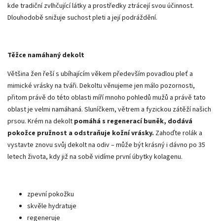
kde tradiční zvlhčující látky a prostředky ztrácejí svou účinnost.
Dlouhodobě snižuje suchost pleti a její podráždění.
Těžce namáhaný dekolt
Většina žen řeší s ubíhajícím věkem především povadlou pleť a
mimické vrásky na tváři. Dekoltu věnujeme jen málo pozornosti,
přitom právě do této oblasti míří mnoho pohledů mužů a právě tato
oblast je velmi namáhaná. Sluníčkem, větrem a fyzickou zátěží našich
prsou. Krém na dekolt
pomáhá s regenerací buněk, dodává
pokožce pružnost a odstraňuje kožní vrásky.
Zahoďte rolák a
vystavte znovu svůj dekolt na odiv – může být krásný i dávno po 35
letech života, kdy již na sobě vidíme první úbytky kolagenu.
zpevní pokožku
skvěle hydratuje
regeneruje