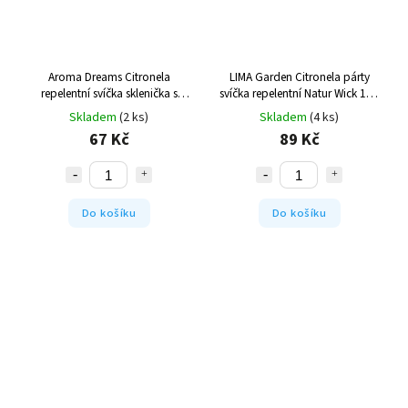
Aroma Dreams Citronela
LIMA Garden Citronela párty
repelentní svíčka sklenička s
svíčka repelentní Natur Wick 170
víčkem 120ml
g
Skladem
(2 ks)
Skladem
(4 ks)
67 Kč
89 Kč
Do košíku
Do košíku