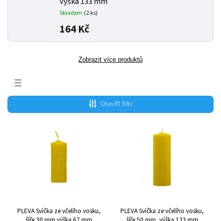
výška 133 mm
Skladem
(2 ks)
164 Kč
Zobrazit více produktů
Nejprodávanější
Otevřít filtr
Nejlevnější
Nejdražší
Abecedně
PLEVA Svíčka ze včelího vosku,
PLEVA Svíčka ze včelího vosku,
šíře 30 mm výška 67 mm
šíře 50 mm, výška 133 mm