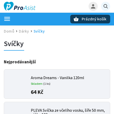
Prázdný košík
Hledat
Domů
Dárky
Svíčky
/
/
Svíčky
Nejprodávanější
Aroma Dreams - Vanilka 120ml
Skladem
(1 ks)
64 Kč
PLEVA Svíčka ze včelího vosku, šíře 50 mm,