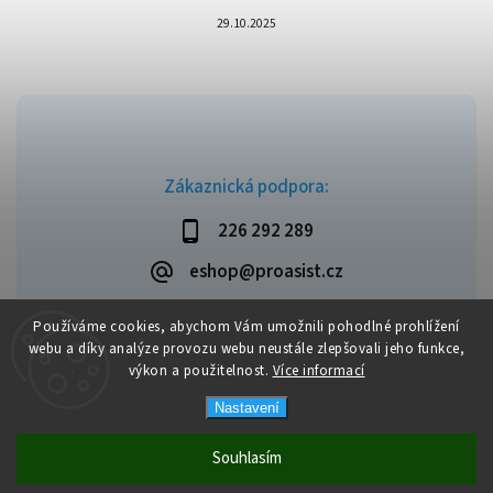
29.10.2025
Zákaznická podpora:
226 292 289
eshop@proasist.cz
Používáme cookies, abychom Vám umožnili pohodlné prohlížení
webu a díky analýze provozu webu neustále zlepšovali jeho funkce,
výkon a použitelnost.
Více informací
Copyright 2026
ProAsist
. Všechna práva vyhrazena.
Vytvořil
Shoptet
| Design
Shoptak.cz
Nastavení
Souhlasím
Dopravné zdarma při objednávce nad 1 999 Kč.