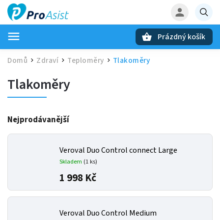
Prázdný košík
Hledat
Domů
Zdraví
Teploměry
Tlakoměry
/
/
/
Tlakoměry
Nejprodávanější
Veroval Duo Control connect Large
Skladem
(1 ks)
1 998 Kč
Veroval Duo Control Medium