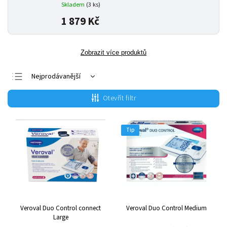
Skladem
(3 ks)
1 879 Kč
Zobrazit více produktů
Nejprodávanější
Nejlevnější
Otevřít filtr
Nejdražší
Abecedně
Tip
Veroval Duo Control connect
Veroval Duo Control Medium
Large