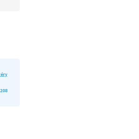
zéry
208