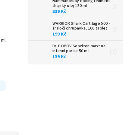
Namman Muay Boxing Liniment
thajský olej 120 ml
339 Kč
WARRIOR Shark Cartilage 500 -
žraločí chrupavka, 100 tablet
199 Kč
5 ml
Dr. POPOV Senziten mast na
intimní partie 50 ml
139 Kč