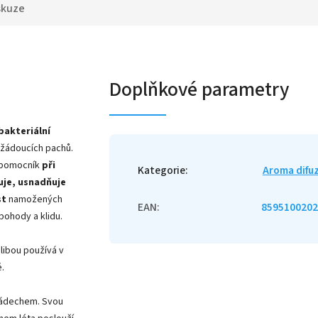
skuze
Doplňkové parametry
bakteriální
ežádoucích pachů.
rý pomocník
při
Kategorie
:
Aroma difu
uje, usnadňuje
st
namožených
EAN
:
8595100202
 pohody a klidu.
libou používá v
.
 nádechem. Svou