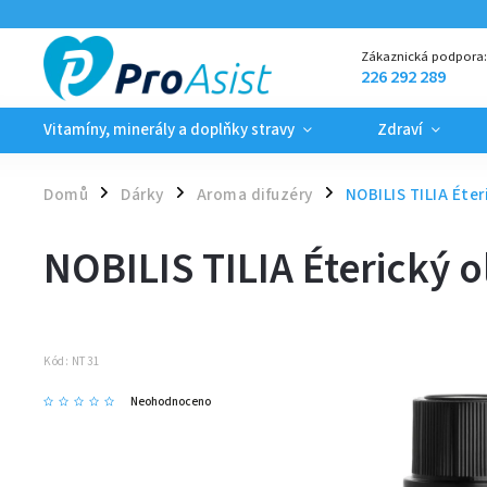
Zákaznická podpora
226 292 289
Vitamíny, minerály a doplňky stravy
Zdraví
Domů
Dárky
Aroma difuzéry
NOBILIS TILIA Éter
/
/
/
NOBILIS TILIA Éterický o
Kód:
NT31
Neohodnoceno