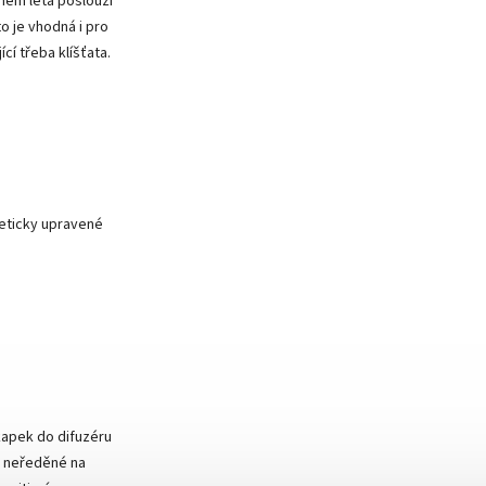
hem léta poslouží
o je vhodná i pro
í třeba klíšťata.
teticky upravené
apek do difuzéru
 neředěné na