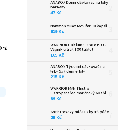
ANABOX Denní dávkovač na léky
barevný
47 Kč
Namman Muay Movifar 30 kapslí
619 Kč
WARRIOR Calcium Citrate 600 -
0 ml
Vápník citrát 100 tablet
165 Kč
ANABOX Týdenní dávkovač na
léky 5x7 denně bílý
215 Kč
WARRIOR Milk Thistle -
Ostropestřec mariánský 60 tbl
89 Kč
Antistresový míček Chytrá péče
29 Kč