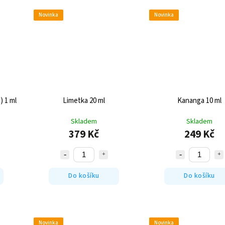
Novinka
Novinka
) 1 ml
Limetka 20 ml
Kananga 10 ml
Skladem
Skladem
379 Kč
249 Kč
Do košíku
Do košíku
Novinka
Novinka