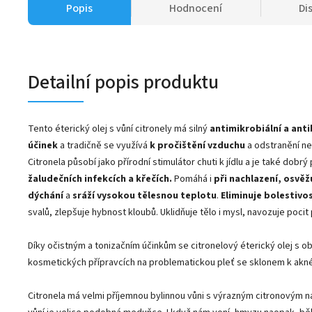
Popis
Hodnocení
Di
Detailní popis produktu
Tento éterický olej s vůní citronely má silný
antimikrobiální a anti
účinek
a tradičně se využívá
k pročištění vzduchu
a odstranění n
Citronela působí jako přírodní stimulátor chuti k jídlu a je také dob
žaludečních infekcích a křečích.
Pomáhá i
při nachlazení, osvěž
dýchání
a
sráží vysokou tělesnou teplotu
.
Eliminuje bolestivo
svalů, zlepšuje hybnost kloubů. Uklidňuje tělo i mysl, navozuje pocit
Díky očistným a tonizačním účinkům se citronelový éterický olej s ob
kosmetických přípravcích na problematickou pleť se sklonem k akné
Citronela má velmi příjemnou bylinnou vůni s výrazným citronovým