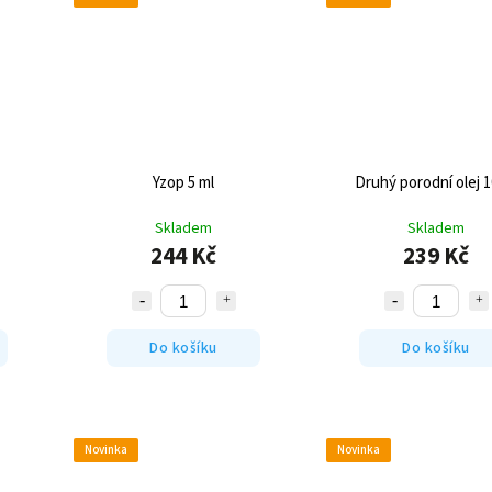
Yzop 5 ml
Druhý porodní olej 1
Skladem
Skladem
244 Kč
239 Kč
Do košíku
Do košíku
Novinka
Novinka