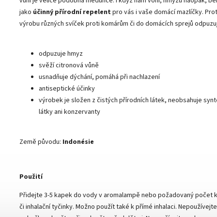
vůní je velice podobná meduňce. I když nám voní, hmyzu naopak, bě
jako
účinný přírodní repelent
pro vás i vaše domácí mazlíčky. Prot
výrobu různých svíček proti komárům či do domácích sprejů odpuzujíc
odpuzuje hmyz
svěží citronová vůně
usnadňuje dýchání, pomáhá při nachlazení
antiseptické účinky
výrobek je složen z čistých přírodních látek, neobsahuje syn
látky ani konzervanty
Země původu:
Indonésie
Použití
Přidejte 3-5 kapek do vody v aromalampě nebo požadovaný počet k
či inhalační tyčinky. Možno použít také k přímé inhalaci.
Nepoužívejte