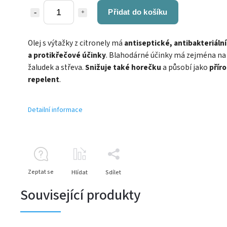
Přidat do košíku
Olej s výtažky z citronely má
antiseptické, antibakteriální
a protikřečové účinky
. Blahodárné účinky má zejména na
žaludek a střeva.
Snižuje také horečku
a působí jako
příro
repelent
.
Detailní informace
Zeptat se
Hlídat
Sdílet
Související produkty