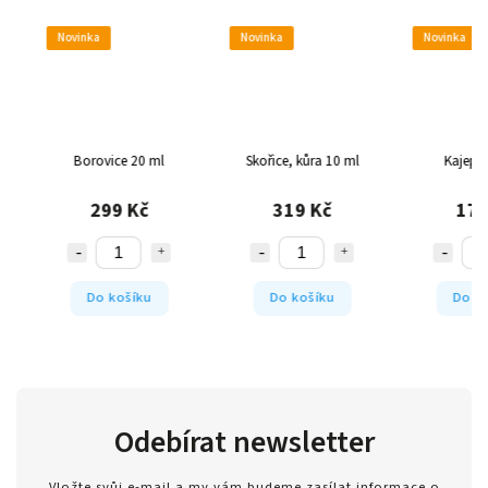
Novinka
Novinka
Novinka
Borovice 20 ml
Skořice, kůra 10 ml
Kajeput 1
299 Kč
319 Kč
179 
Do košíku
Do košíku
Do koš
Odebírat newsletter
Vložte svůj e-mail a my vám budeme zasílat informace o