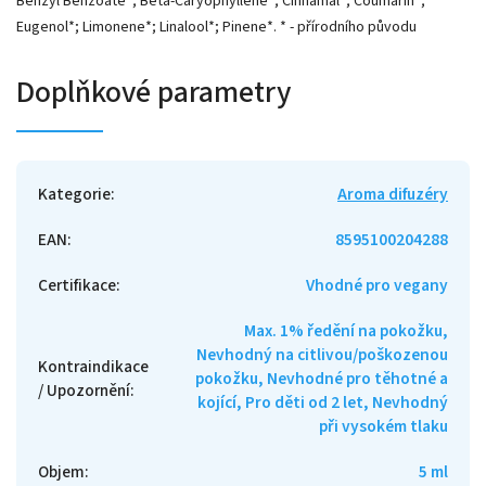
Benzyl Benzoate*; Beta-Caryophyllene*; Cinnamal*; Coumarin*;
Eugenol*; Limonene*; Linalool*; Pinene*. * - přírodního původu
Doplňkové parametry
Kategorie
:
Aroma difuzéry
EAN
:
8595100204288
Certifikace
:
Vhodné pro vegany
Max. 1% ředění na pokožku,
Nevhodný na citlivou/poškozenou
Kontraindikace
pokožku, Nevhodné pro těhotné a
/ Upozornění
:
kojící, Pro děti od 2 let, Nevhodný
při vysokém tlaku
Objem
:
5 ml