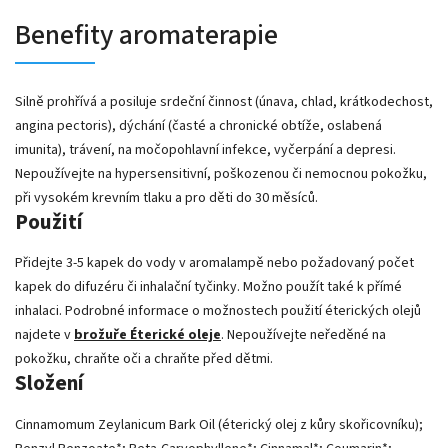
Benefity aromaterapie
Silně prohřívá a posiluje srdeční činnost (únava, chlad, krátkodechost,
angina pectoris), dýchání (časté a chronické obtíže, oslabená
imunita), trávení, na močopohlavní infekce, vyčerpání a depresi.
Nepoužívejte na hypersensitivní, poškozenou či nemocnou pokožku,
při vysokém krevním tlaku a pro děti do 30 měsíců.
Použití
Přidejte 3-5 kapek do vody v aromalampě nebo požadovaný počet
kapek do difuzéru či inhalační tyčinky. Možno použít také k přímé
inhalaci. Podrobné informace o možnostech použití éterických olejů
najdete v
brožuře Éterické oleje
. Nepoužívejte neředěné na
pokožku, chraňte oči a chraňte před dětmi.
Složení
Cinnamomum Zeylanicum Bark Oil (éterický olej z kůry skořicovníku);