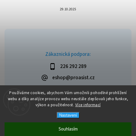
29.10.2025
Zákaznická podpora:
226 292 289
eshop@proasist.cz
Používáme cookies, abychom Vám umožnili pohodlné prohlížení
webu a díky analýze provozu webu neustále zlepšovali jeho funkce,
výkon a použitelnost.
Více informací
Copyright 2026
ProAsist
. Všechna práva vyhrazena.
Vytvořil
Shoptet
| Design
Shoptak.cz
Nastavení
Souhlasím
Dopravné zdarma při objednávce nad 1 999 Kč.