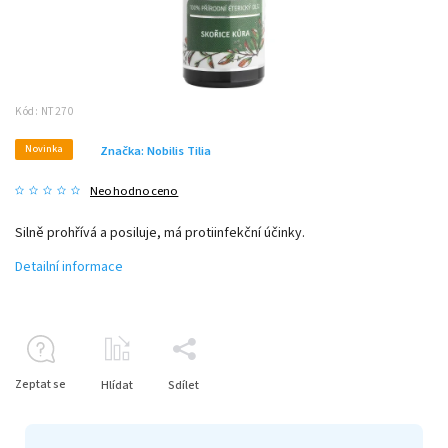
Kód:
NT270
Novinka
Značka:
Nobilis Tilia
Neohodnoceno
Silně prohřívá a posiluje, má protiinfekční účinky.
Detailní informace
Zeptat se
Hlídat
Sdílet