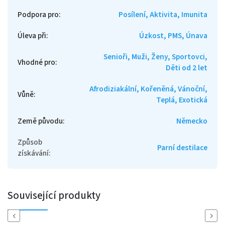
Podpora pro
:
Posílení, Aktivita, Imunita
Úleva při
:
Úzkost, PMS, Únava
Senioři, Muži, Ženy, Sportovci,
Vhodné pro
:
Děti od 2 let
Afrodiziakální, Kořeněná, Vánoční,
Vůně
:
Teplá, Exotická
Země původu
:
Německo
Způsob
Parní destilace
získávání
:
Související produkty
Previous
Next