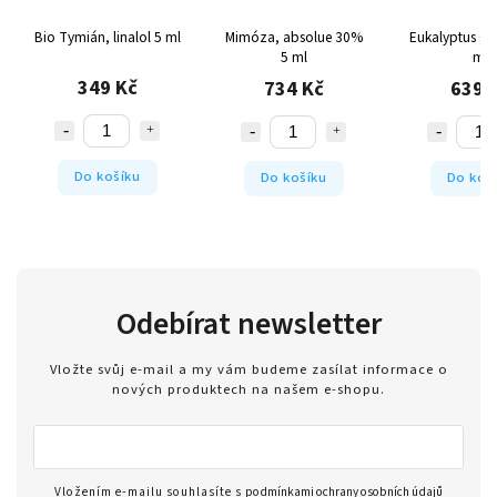
Bio Tymián, linalol 5 ml
Mimóza, absolue 30%
Eukalyptus gl
5 ml
ml
349 Kč
734 Kč
639 
Do košíku
Do košíku
Do koš
Odebírat newsletter
Vložte svůj e-mail a my vám budeme zasílat informace o
nových produktech na našem e-shopu.
Vložením e-mailu souhlasíte s
podmínkami ochrany osobních údajů