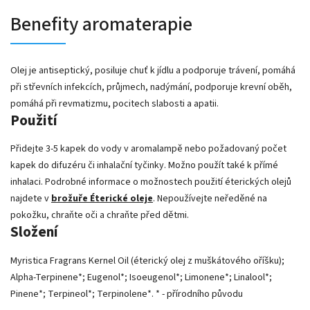
Benefity aromaterapie
Olej je antiseptický, posiluje chuť k jídlu a podporuje trávení, pomáhá
při střevních infekcích, průjmech, nadýmání, podporuje krevní oběh,
pomáhá při revmatizmu, pocitech slabosti a apatii.
Použití
Přidejte 3-5 kapek do vody v aromalampě nebo požadovaný počet
kapek do difuzéru či inhalační tyčinky. Možno použít také k přímé
inhalaci. Podrobné informace o možnostech použití éterických olejů
najdete v
brožuře Éterické oleje
. Nepoužívejte neředěné na
pokožku, chraňte oči a chraňte před dětmi.
Složení
Myristica Fragrans Kernel Oil (éterický olej z muškátového oříšku);
Alpha-Terpinene*; Eugenol*; Isoeugenol*; Limonene*; Linalool*;
Pinene*; Terpineol*; Terpinolene*. * - přírodního původu