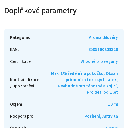
Doplňkové parametry
Kategorie
:
Aroma difuzéry
EAN
:
8595100203328
Certifikace
:
Vhodné pro vegany
Max. 1% ředění na pokožku, Obsah
Kontraindikace
přírodních toxických látek,
/ Upozornění
:
Nevhodné pro těhotné a kojící,
Pro děti od 2 let
Objem
:
10 ml
Podpora pro
:
Posílení, Aktivita