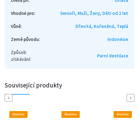
Úleva při
:
Únava
Vhodné pro
:
Senioři, Muži, Ženy, Děti od 2 let
Vůně
:
Dřevitá, Kořeněná, Teplá
Země původu
:
Indonésie
Způsob
Parní destilace
získávání
:
Související produkty
Previous
Next
Novinka
Novinka
Novinka