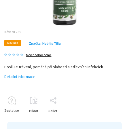
Kód:
NT239
Novinka
Značka:
Nobilis Tilia
Neohodnoceno
Posiluje trávení, pomáhá při slabosti a střevních infekcích.
Detailní informace
Zeptat se
Hlídat
Sdílet