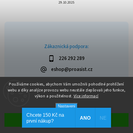
29.10.2025
Zákaznická podpora:
226 292 289
eshop@proasist.cz
Používáme cookies, abychom Vám umožnili pohodlné prohlížení
webu a díky analýze provozu webu neustále zlepšovali jeho funkce,
výkon a použitelnost.
Více informací
Copyright 2026
ProAsist
. Všechna práva vyhrazena.
Vytvořil
Shoptet
| Design
Shoptak.cz
Nastavení
Chcete 150 Kč na
ANO
NE
Souhlasím
první nákup?
Dopravné zdarma při objednávce nad 1 999 Kč.