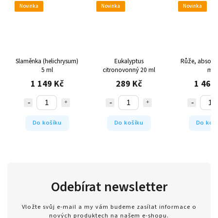
Novinka
Novinka
Novinka
Slaměnka (helichrysum)
Eukalyptus
Růže, absolu
5 ml
citronovonný 20 ml
ml
1 149 Kč
289 Kč
1 469
Do košíku
Do košíku
Do koš
Odebírat newsletter
Vložte svůj e-mail a my vám budeme zasílat informace o
nových produktech na našem e-shopu.