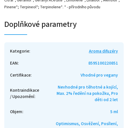
Citral*; Geraniol*; Geranyl Acetate*; Limonene*; Linalool*; Menthol*;
Pinene*; Terpineol*; Terpinolene*. * - přírodního původu
Doplňkové parametry
Kategorie
:
Aroma difuzéry
EAN
:
8595100220851
Certifikace
:
Vhodné pro vegany
Nevhodné pro těhotné a kojící,
Kontraindikace
Max. 2% ředění na pokožku, Pro
/ Upozornění
:
děti od 2 let
Objem
:
5 ml
Optimismus, Osvěžení, Posílení,