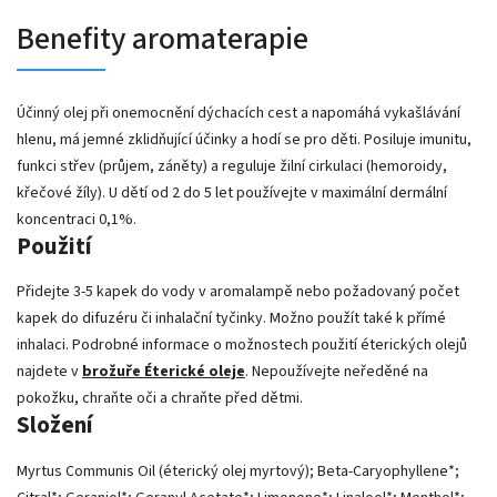
Benefity aromaterapie
Účinný olej při onemocnění dýchacích cest a napomáhá vykašlávání
hlenu, má jemné zklidňující účinky a hodí se pro děti. Posiluje imunitu,
funkci střev (průjem, záněty) a reguluje žilní cirkulaci (hemoroidy,
křečové žíly). U dětí od 2 do 5 let používejte v maximální dermální
koncentraci 0,1%.
Použití
Přidejte 3-5 kapek do vody v aromalampě nebo požadovaný počet
kapek do difuzéru či inhalační tyčinky. Možno použít také k přímé
inhalaci. Podrobné informace o možnostech použití éterických olejů
najdete v
brožuře Éterické oleje
. Nepoužívejte neředěné na
pokožku, chraňte oči a chraňte před dětmi.
Složení
Myrtus Communis Oil (éterický olej myrtový); Beta-Caryophyllene*;