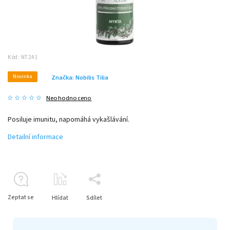
Kód:
NT241
Novinka
Značka:
Nobilis Tilia
Neohodnoceno
Posiluje imunitu, napomáhá vykašlávání.
Detailní informace
Zeptat se
Hlídat
Sdílet