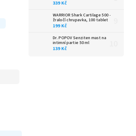
339 Kč
WARRIOR Shark Cartilage 500 -
žraločí chrupavka, 100 tablet
199 Kč
Dr. POPOV Senziten mast na
intimní partie 50 ml
139 Kč