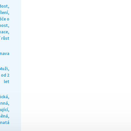
dost,
lení,
éče o
ost,
kace,
 růst
Únava
Muži,
 od 2
let
ická,
inná,
jící,
něná,
čnatá