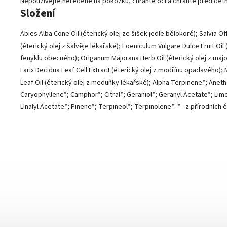
Nepoužívejte neředěné na pokožku, chraňte oči a chraňte před dětm
Složení
Abies Alba Cone Oil (éterický olej ze šišek jedle bělokoré); Salvia Offi
(éterický olej z šalvěje lékařské); Foeniculum Vulgare Dulce Fruit Oil 
fenyklu obecného); Origanum Majorana Herb Oil (éterický olej z majo
Larix Decidua Leaf Cell Extract (éterický olej z modřínu opadavého); M
Leaf Oil (éterický olej z meduňky lékařské); Alpha-Terpinene*; Aneth
Caryophyllene*; Camphor*; Citral*; Geraniol*; Geranyl Acetate*; Limo
Linalyl Acetate*; Pinene*; Terpineol*; Terpinolene*. * - z přírodních 