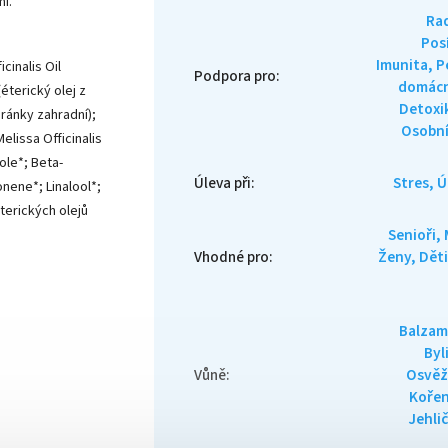
i.
Ra
Posí
Imunita, P
cinalis Oil
Podpora pro
:
domácn
(éterický olej z
Detoxi
ránky zahradní);
Osobní
elissa Officinalis
ole*; Beta-
Úleva při
:
Stres, 
nene*; Linalool*;
éterických olejů
Senioři, 
Vhodné pro
:
Ženy, Děti
Balzam
Byl
Vůně
:
Osvěžu
Koře
Jehli