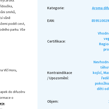
Švýcarska.
řídouška,
Kategorie
:
Aroma dif
vůni smrků,
ísí vůně
EAN
:
859510029
ůžemi podél cest,
árodního parku. Vše
Vhodn
ve
Certifikace
:
Regio
pr
Nevhodné
těho
a Vlčí Horu,
Kontraindikace
kojící, Ma
/ Upozornění
:
ředě
pokožku
děti od
apek do difuzéru
nformace o
Objem
:
eje
.