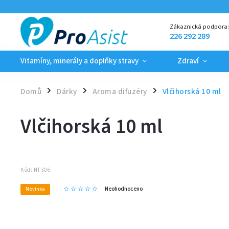
Zákaznická podpora
226 292 289
Vitamíny, minerály a doplňky stravy
Zdraví
Domů
Dárky
Aroma difuzéry
Vlčihorská 10 ml
/
/
/
Vlčihorská 10 ml
Kód:
NT306
Neohodnoceno
Novinka