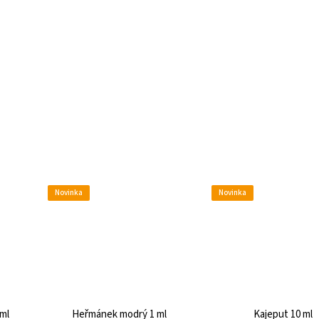
Novinka
Novinka
ml
Heřmánek modrý 1 ml
Kajeput 10 ml