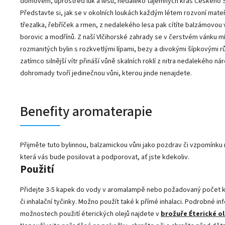
domovem, uprostřed luk a lesů, nedaleko tajemných krás Českého 
Představte si, jak se v okolních loukách každým létem rozvoní mate
třezalka, řebříček a rmen, z nedalekého lesa pak cítíte balzámovou 
borovic a modřínů. Z naší Vlčihorské zahrady se v čerstvém vánku m
rozmanitých bylin s rozkvetlými lípami, bezy a divokými šípkovými r
zatímco silnější vítr přináší vůně skalních roklí z nitra nedalekého n
dohromady tvoří jedinečnou vůni, kterou jinde nenajdete.
Benefity aromaterapie
Přijměte tuto bylinnou, balzamickou vůni jako pozdrav či vzpomínku n
která vás bude posilovat a podporovat, ať jste kdekoliv.
Použití
Přidejte 3-5 kapek do vody v aromalampě nebo požadovaný počet k
či inhalační tyčinky. Možno použít také k přímé inhalaci. Podrobné i
možnostech použití éterických olejů najdete v
brožuře Éterické ol