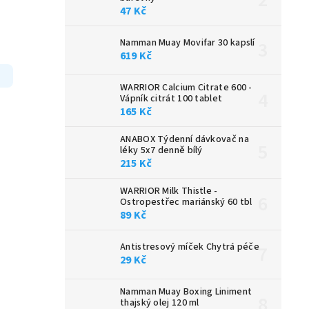
47 Kč
Namman Muay Movifar 30 kapslí
619 Kč
WARRIOR Calcium Citrate 600 -
Vápník citrát 100 tablet
165 Kč
ANABOX Týdenní dávkovač na
léky 5x7 denně bílý
215 Kč
WARRIOR Milk Thistle -
Ostropestřec mariánský 60 tbl
89 Kč
Antistresový míček Chytrá péče
29 Kč
Namman Muay Boxing Liniment
thajský olej 120 ml