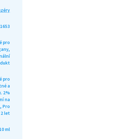
uzéry
1653
é pro
gany,
nální
odukt
 pro
tné a
x. 2%
ní na
, Pro
 2 let
10 ml