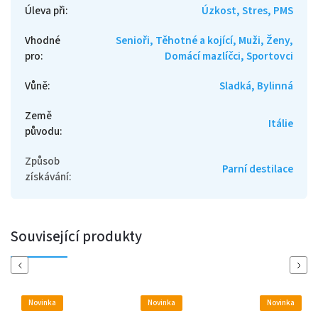
Úleva při
:
Úzkost, Stres, PMS
Vhodné
Senioři, Těhotné a kojící, Muži, Ženy,
pro
:
Domácí mazlíčci, Sportovci
Vůně
:
Sladká, Bylinná
Země
Itálie
původu
:
Způsob
Parní destilace
získávání
:
Související produkty
Previous
Next
Novinka
Novinka
Novink