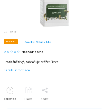
Kód:
NT271
Novinka
Značka:
Nobilis Tilia
Neohodnoceno
Protizánětlivý, zabraňuje srážení krve.
Detailní informace
Zeptat se
Hlídat
Sdílet