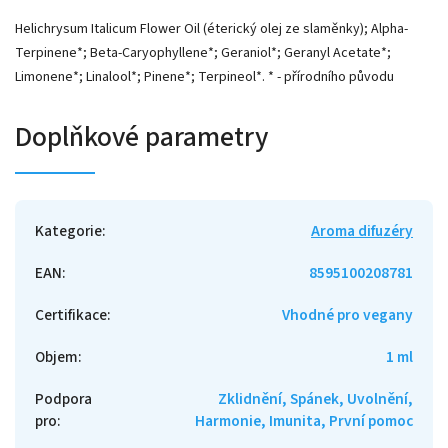
Helichrysum Italicum Flower Oil (éterický olej ze slaměnky); Alpha-
Terpinene*; Beta-Caryophyllene*; Geraniol*; Geranyl Acetate*;
Limonene*; Linalool*; Pinene*; Terpineol*. * - přírodního původu
Doplňkové parametry
Kategorie
:
Aroma difuzéry
EAN
:
8595100208781
Certifikace
:
Vhodné pro vegany
Objem
:
1 ml
Podpora
Zklidnění, Spánek, Uvolnění,
pro
:
Harmonie, Imunita, První pomoc