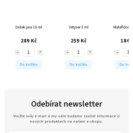
ml
Vetyver 5 ml
Mateřídouška 5 ml
Mimóza
259 Kč
184 Kč
7
Do košíku
Do košíku
D
Odebírat newsletter
Vložte svůj e-mail a my vám budeme zasílat informace o
nových produktech na našem e-shopu.