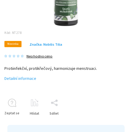
Kód:
NT278
Novinka
Značka:
Nobilis Tilia
Neohodnoceno
Protiinfekční, protikřečový, harmonizuje menstruaci.
Detailní informace
Zeptat se
Hlídat
Sdílet