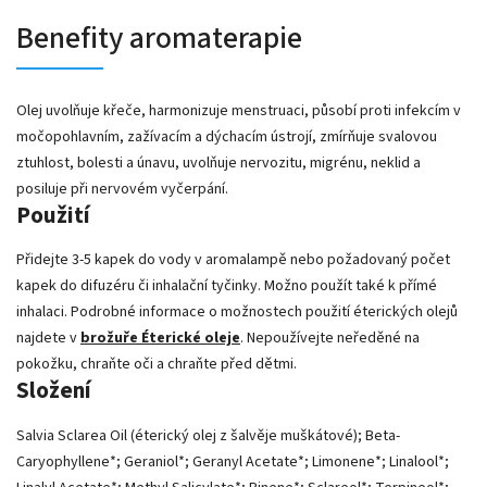
Benefity aromaterapie
Olej uvolňuje křeče, harmonizuje menstruaci, působí proti infekcím v
močopohlavním, zažívacím a dýchacím ústrojí, zmírňuje svalovou
ztuhlost, bolesti a únavu, uvolňuje nervozitu, migrénu, neklid a
posiluje při nervovém vyčerpání.
Použití
Přidejte 3-5 kapek do vody v aromalampě nebo požadovaný počet
kapek do difuzéru či inhalační tyčinky. Možno použít také k přímé
inhalaci. Podrobné informace o možnostech použití éterických olejů
najdete v
brožuře Éterické oleje
. Nepoužívejte neředěné na
pokožku, chraňte oči a chraňte před dětmi.
Složení
Salvia Sclarea Oil (éterický olej z šalvěje muškátové); Beta-
Caryophyllene*; Geraniol*; Geranyl Acetate*; Limonene*; Linalool*;