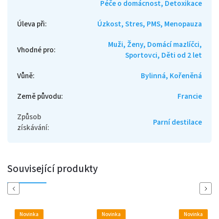
Péče o domácnost, Detoxikace
Úleva při
:
Úzkost, Stres, PMS, Menopauza
Muži, Ženy, Domácí mazlíčci,
Vhodné pro
:
Sportovci, Děti od 2 let
Vůně
:
Bylinná, Kořeněná
Země původu
:
Francie
Způsob
Parní destilace
získávání
:
Související produkty
Previous
Next
Novinka
Novinka
Novinka