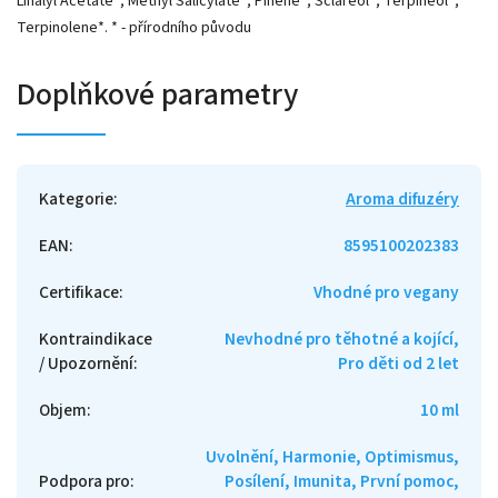
Linalyl Acetate*; Methyl Salicylate*; Pinene*; Sclareol*; Terpineol*;
Terpinolene*. * - přírodního původu
Doplňkové parametry
Kategorie
:
Aroma difuzéry
EAN
:
8595100202383
Certifikace
:
Vhodné pro vegany
Kontraindikace
Nevhodné pro těhotné a kojící,
/ Upozornění
:
Pro děti od 2 let
Objem
:
10 ml
Uvolnění, Harmonie, Optimismus,
Podpora pro
:
Posílení, Imunita, První pomoc,