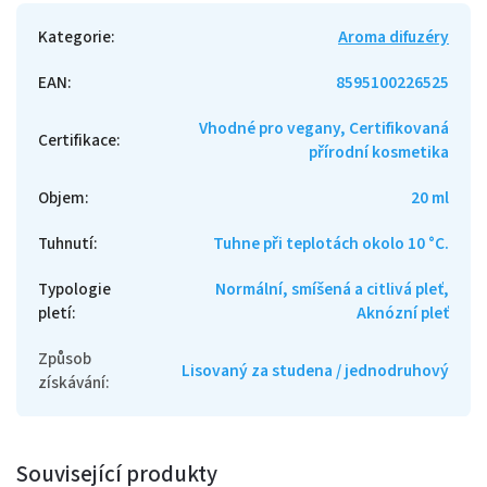
Kategorie
:
Aroma difuzéry
EAN
:
8595100226525
Vhodné pro vegany, Certifikovaná
Certifikace
:
přírodní kosmetika
Objem
:
20 ml
Tuhnutí
:
Tuhne při teplotách okolo 10 °C.
Typologie
Normální, smíšená a citlivá pleť,
pletí
:
Aknózní pleť
Způsob
Lisovaný za studena / jednodruhový
získávání
:
Související produkty