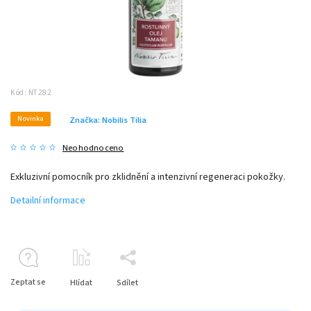
Kód:
NT282
Novinka
Značka:
Nobilis Tilia
Neohodnoceno
Exkluzivní pomocník pro zklidnění a intenzivní regeneraci pokožky.
Detailní informace
Zeptat se
Hlídat
Sdílet