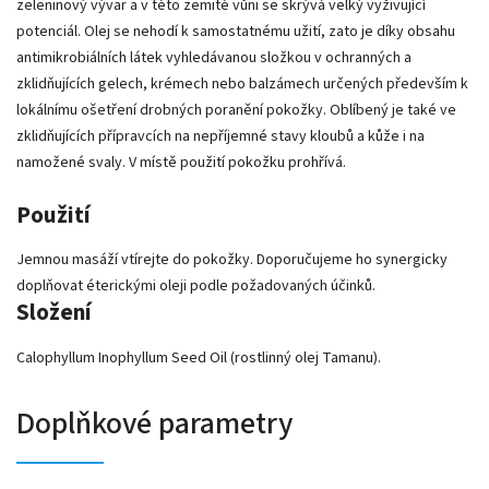
zeleninový vývar a v této zemité vůni se skrývá velký vyživující
potenciál. Olej se nehodí k samostatnému užití, zato je díky obsahu
antimikrobiálních látek vyhledávanou složkou v ochranných a
zklidňujících gelech, krémech nebo balzámech určených především k
lokálnímu ošetření drobných poranění pokožky. Oblíbený je také ve
zklidňujících přípravcích na nepříjemné stavy kloubů a kůže i na
namožené svaly. V místě použití pokožku prohřívá.
Použití
Jemnou masáží vtírejte do pokožky. Doporučujeme ho synergicky
doplňovat éterickými oleji podle požadovaných účinků.
Složení
Calophyllum Inophyllum Seed Oil (rostlinný olej Tamanu).
Doplňkové parametry