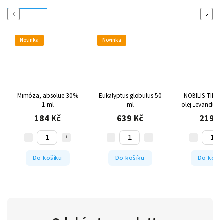
Previous
Next
Novinka
Novinka
Mimóza, absolue 30%
Eukalyptus globulus 50
NOBILIS TILIA
1 ml
ml
olej Levandule
ml
184 Kč
639 Kč
219 
Do košíku
Do košíku
Do koš