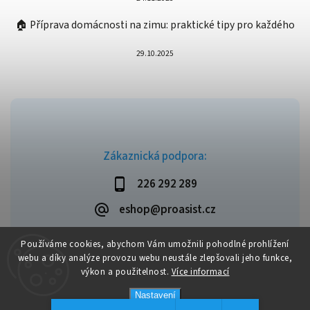
🏠 Příprava domácnosti na zimu: praktické tipy pro každého
29.10.2025
Zákaznická podpora:
226 292 289
eshop@proasist.cz
Používáme cookies, abychom Vám umožnili pohodlné prohlížení
webu a díky analýze provozu webu neustále zlepšovali jeho funkce,
výkon a použitelnost.
Více informací
Copyright 2026
ProAsist
. Všechna práva vyhrazena.
Vytvořil
Shoptet
| Design
Shoptak.cz
Nastavení