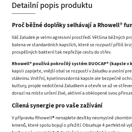
Detailní popis produktu
Proč běžné doplňky selhávají a Rhowell® fu
Váš žaludek je velmi agresivní prostředí. Většina běžných pro
balena ve standardních kapslích, které se rozpustí příliš brzy
prospěšných bakterií tak nepřežije cestu do střev.
Rhowell® používá pokročilý systém DUOCAP® (kapsle v k
kapsli zapijete, vnější obal se rozpustí v žaludku a uvolní pr
vlákninu. Vnitřní, kyselinovzdorná kapsle ale bezpečně ochr
kultury, projde nedotčená žaludkem a otevře se až ve střeve
dorazí na místo určení živé, aktivní a obklopené svou přiro
Cílená synergie pro vaše zažívání
V přípravku Rhowell® nenajdete desítky nesmyslně zkombi
kmenů, které spolu bojují o přežití. Obsahuje 4 perfektně vy