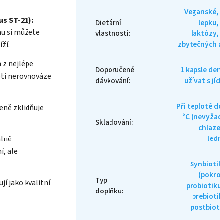
Veganské,
us ST-21):
Dietární
lepku,
mu si můžete
vlastnosti
:
laktózy,
zbytečných 
ží.
 z nejlépe
Doporučené
1 kapsle de
oti nerovnováze
dávkování
:
užívat s jí
Při teplotě d
eně zklidňuje
°C (nevyža
Skladování
:
chlaze
ledn
álně
í, ale
Synbiot
(pokro
Typ
í jako kvalitní
probiotik
doplňku
:
prebioti
postbiot