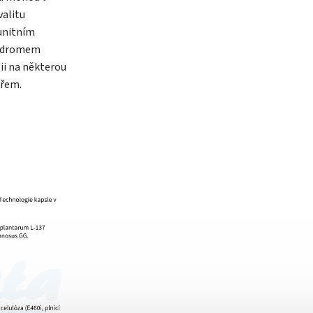
valitu
unitním
yndromem
ii na některou
ařem.