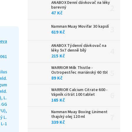
ANABOX Denní dávkovač na léky
barevný
47 Kč
Namman Muay Movifar 30 kapslí
619 Kč
řeva
ANABOX Týdenní dávkovač na
léky 5x7 denně bílý
215 Kč
061
WARRIOR Milk Thistle -
ilus
Ostropestřec mariánský 60 tbl
89 Kč
mld.
ngum
WARRIOR Calcium Citrate 600 -
mld.
Vápník citrát 100 tablet
, L.
165 Kč
 GG
FU),
Namman Muay Boxing Liniment
thajský olej 120 ml
ý L.
339 Kč
 L-1