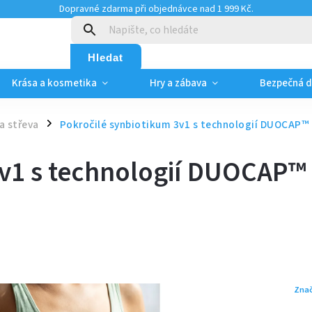
Dopravné zdarma při objednávce nad 1 999 Kč.
:
Hledat
Krása a kosmetika
Hry a zábava
Bezpečná 
a střeva
Pokročilé synbiotikum 3v1 s technologií DUOCAP™ (
/
3v1 s technologií DUOCAP™ 
Zna