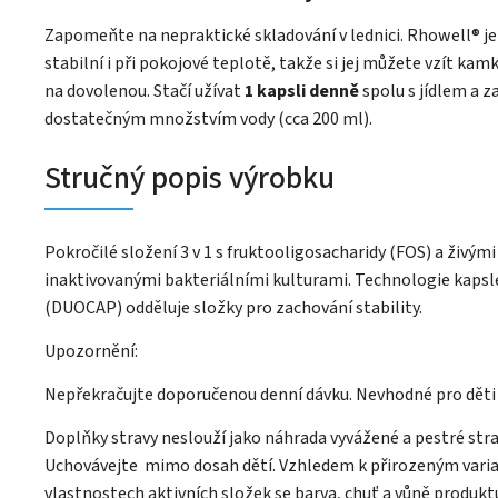
Zapomeňte na nepraktické skladování v lednici. Rhowell® 
stabilní i při pokojové teplotě, takže si jej můžete vzít kamko
na dovolenou. Stačí užívat
1 kapsli denně
spolu s jídlem a za
dostatečným množstvím vody (cca 200 ml).
Stručný popis výrobku
Pokročilé složení 3 v 1 s fruktooligosacharidy (FOS) a živými
inaktivovanými bakteriálními kulturami. Technologie kapsle
(DUOCAP) odděluje složky pro zachování stability.
Upozornění:
Nepřekračujte doporučenou denní dávku. Nevhodné pro děti d
Doplňky stravy neslouží jako náhrada vyvážené a pestré stra
Uchovávejte mimo dosah dětí. Vzhledem k přirozeným vari
vlastnostech aktivních složek se barva, chuť a vůně produk