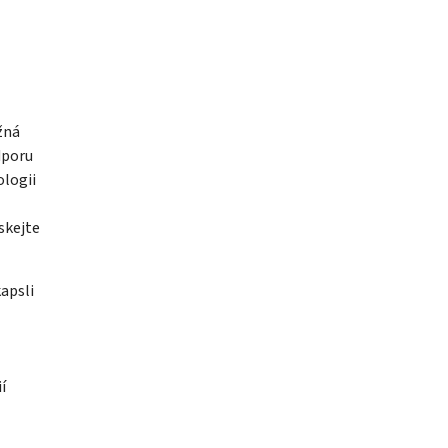
žná
dporu
ologii
skejte
apsli
í