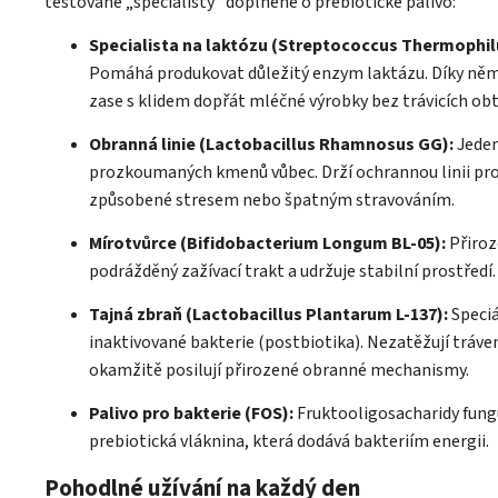
testované „specialisty“ doplněné o prebiotické palivo:
Specialista na laktózu (Streptococcus Thermophil
Pomáhá produkovat důležitý enzym laktázu. Díky ně
zase s klidem dopřát mléčné výrobky bez trávicích obtí
Obranná linie (Lactobacillus Rhamnosus GG):
Jeden
prozkoumaných kmenů vůbec. Drží ochrannou linii pr
způsobené stresem nebo špatným stravováním.
Mírotvůrce (Bifidobacterium Longum BL-05):
Přiroz
podrážděný zažívací trakt a udržuje stabilní prostředí.
Tajná zbraň (Lactobacillus Plantarum L-137):
Speci
inaktivované bakterie (postbiotika). Nezatěžují tráven
okamžitě posilují přirozené obranné mechanismy.
Palivo pro bakterie (FOS):
Fruktooligosacharidy funguj
prebiotická vláknina, která dodává bakteriím energii.
Pohodlné užívání na každý den