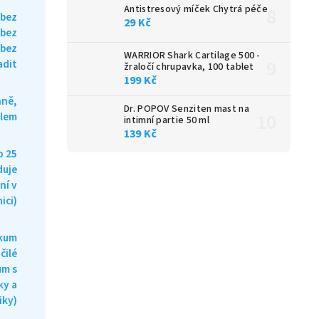
Antistresový míček Chytrá péče
 bez
29 Kč
 bez
 bez
WARRIOR Shark Cartilage 500 -
adit
žraločí chrupavka, 100 tablet
199 Kč
nně,
Dr. POPOV Senziten mast na
dlem
intimní partie 50 ml
139 Kč
o 25
duje
ní v
ici)
ikum
čilé
um s
ky a
iky)