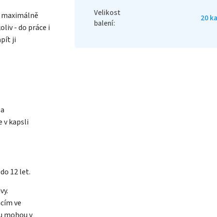
Velikost
je maximálně
20 ka
balení
:
liv - do práce i
pít ji
 a
 v kapsli
o 12 let.
vy.
acím ve
tu mohou v