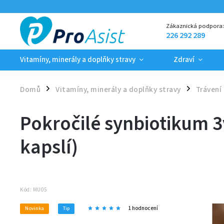
Zákaznická podpora
226 292 289
Vitamíny, minerály a doplňky stravy
Zdraví
Domů
Vitamíny, minerály a doplňky stravy
Trávení 
/
/
Pokročilé synbiotikum 
kapslí)
Kód:
MU05
1 hodnocení
Novinka
Tip