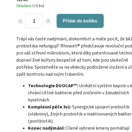
Skladem
(>5 ks)
Přidat do košíku
Trápí vás časté nadýmání, diskomfort a máte pocit, že bě
probiotika nefungují? Rhowell® představuje revoluční po
pro váš střevní mikrobiom, která díky patentované techn
dopraví živé kultury bezpečně až tam, kde jsou skutečně
potřeba. Spolehněte se na vědecky podložené složení a zí
zpět kontrolu nad svým trávením.
Technologie DUOCAP™:
Unikátní systém kapsle v k
chrání citlivé bakterie před zničením v žaludečních
kyselinách.
Komplexní péče 3v1:
Synergické spojení prebiotik
(vlákniny), živých probiotik a inaktivovaných bakteri
(postbiotik).
Konec nadýmání:
Cíleně vybrané kmeny pomáhají