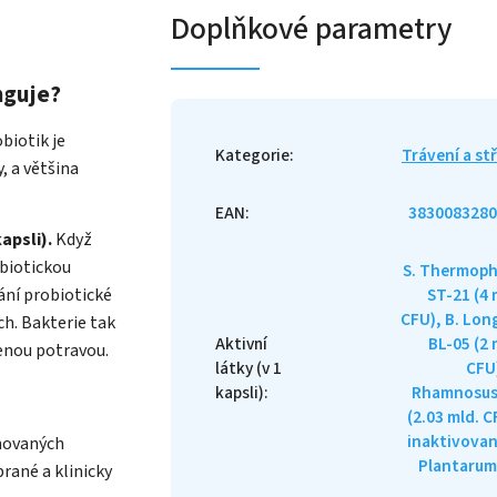
Doplňkové parametry
nguje?
biotik je
Kategorie
:
Trávení a st
, a většina
EAN
:
3830083280
apsli).
Když
ebiotickou
S. Thermoph
ání probiotické
ST-21 (4 
CFU), B. Lo
ch. Bakterie tak
Aktivní
BL-05 (2 
zenou potravou.
látky (v 1
CFU)
kapsli)
:
Rhamnosus
(2.03 mld. C
inaktivovan
novaných
Plantarum
brané a klinicky