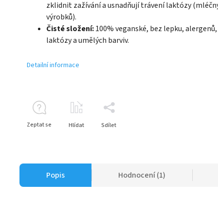
zklidnit zažívání a usnadňují trávení laktózy (mléčn
výrobků).
Čisté složení:
100% veganské, bez lepku, alergenů,
laktózy a umělých barviv.
Detailní informace
Zeptat se
Hlídat
Sdílet
Popis
Hodnocení (1)