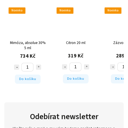
Novinka
Novinka
Novinka
Mimóza, absolue 30%
Citron 20 ml
Zázvor 1
5 ml
319 Kč
289 
734 Kč
Do košíku
Do koš
Do košíku
Odebírat newsletter