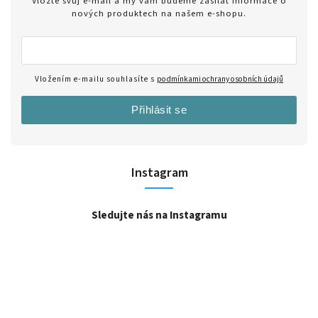
Vložte svůj e-mail a my vám budeme zasílat informace o
nových produktech na našem e-shopu.
Vložením e-mailu souhlasíte s
podmínkami ochrany osobních údajů
Přihlásit se
Instagram
Sledujte nás na Instagramu