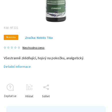
Kód:
NT221
Novinka
Značka:
Nobilis Tilia
Neohodnoceno
Všestranně zklidňující, hojivý na pokožku, analgetický.
Detailní informace
Zeptat se
Hlídat
Sdílet