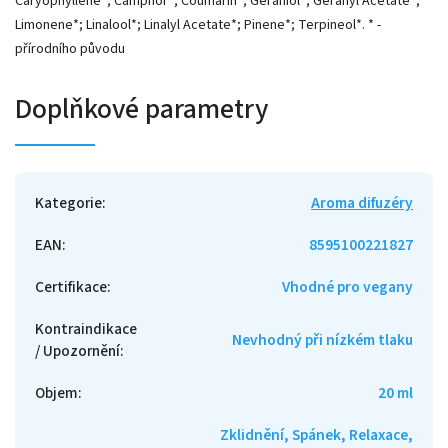
Caryophyllene*; Camphor*; Coumarin*; Geraniol*; Geranyl Acetate*;
Limonene*; Linalool*; Linalyl Acetate*; Pinene*; Terpineol*. * -
přírodního původu
Doplňkové parametry
Kategorie
:
Aroma difuzéry
EAN
:
8595100221827
Certifikace
:
Vhodné pro vegany
Kontraindikace
Nevhodný při nízkém tlaku
/ Upozornění
:
Objem
:
20 ml
Zklidnění, Spánek, Relaxace,