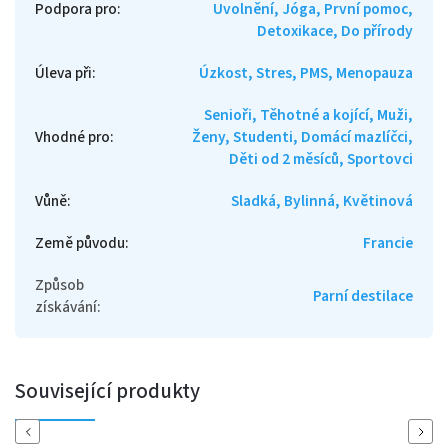
Podpora pro
:
Uvolnění, Jóga, První pomoc,
Detoxikace, Do přírody
Úleva při
:
Úzkost, Stres, PMS, Menopauza
Senioři, Těhotné a kojící, Muži,
Vhodné pro
:
Ženy, Studenti, Domácí mazlíčci,
Děti od 2 měsíců, Sportovci
Vůně
:
Sladká, Bylinná, Květinová
Země původu
:
Francie
Způsob
Parní destilace
získávání
:
Související produkty
Previous
Next