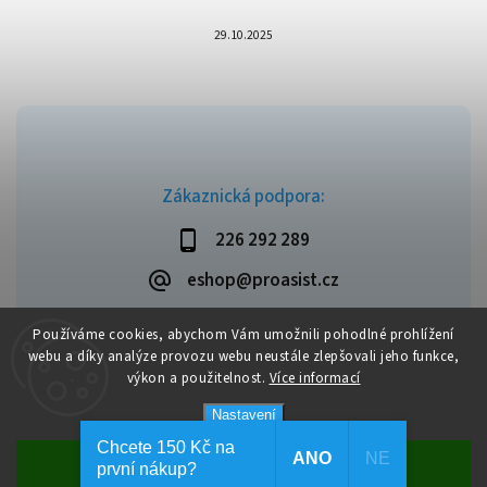
29.10.2025
Zákaznická podpora:
226 292 289
eshop@proasist.cz
Používáme cookies, abychom Vám umožnili pohodlné prohlížení
webu a díky analýze provozu webu neustále zlepšovali jeho funkce,
výkon a použitelnost.
Více informací
Copyright 2026
ProAsist
. Všechna práva vyhrazena.
Vytvořil
Shoptet
| Design
Shoptak.cz
Nastavení
Chcete 150 Kč na
ANO
NE
Souhlasím
první nákup?
Dopravné zdarma při objednávce nad 1 999 Kč.