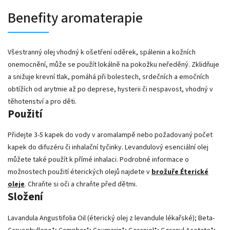
Benefity aromaterapie
Všestranný olej vhodný k ošetření oděrek, spálenin a kožních
onemocnění, může se použít lokálně na pokožku neředěný. Zklidňuje
a snižuje krevní tlak, pomáhá při bolestech, srdečních a emočních
obtížích od arytmie až po deprese, hysterii či nespavost, vhodný v
těhotenství a pro děti.
Použití
Přidejte 3-5 kapek do vody v aromalampě nebo požadovaný počet
kapek do difuzéru či inhalační tyčinky. Levandulový esenciální olej
můžete také použít k přímé inhalaci. Podrobné informace o
možnostech použití éterických olejů najdete v
brožuře Éterické
oleje
. Chraňte si oči a chraňte před dětmi.
Složení
Lavandula Angustifolia Oil (éterický olej z levandule lékařské); Beta-