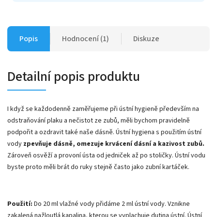
Popis
Hodnocení (1)
Diskuze
Detailní popis produktu
I když se každodenně zaměřujeme při ústní hygieně především na
odstraňování plaku a nečistot ze zubů, měli bychom pravidelně
podpořit a ozdravit také naše dásně. Ústní hygiena s použitím ústní
vody
zpevňuje dásně, omezuje krvácení dásní a kazivost zubů.
Zároveň osvěží a provoní ústa od jedniček až po stoličky. Ústní vodu
byste proto měli brát do ruky stejně často jako zubní kartáček.
Použití:
Do 20 ml vlažné vody přidáme 2 ml ústní vody. Vznikne
zakalená nažloutlá kapalina, kterou se vyplachuje dutina ústní. Ústní