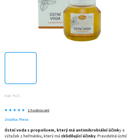
Kód:
PL15
1 hodnocení
Značka:
Pleva
Ústní voda s propolisem, který má antimikrobiální účink
y a
výtažek z heřmánku, který má
zklidňující účinky
. Pravidelná ústní