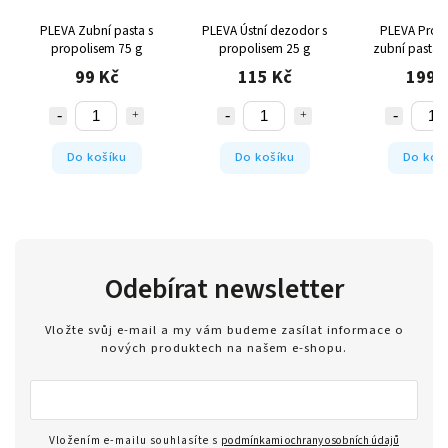
PLEVA Zubní pasta s
PLEVA Ústní dezodor s
PLEVA Prop
propolisem 75 g
propolisem 25 g
zubní pasta p
dech 75
99 Kč
115 Kč
199 
Do košíku
Do košíku
Do koš
Odebírat newsletter
Vložte svůj e-mail a my vám budeme zasílat informace o
nových produktech na našem e-shopu.
Vložením e-mailu souhlasíte s
podmínkami ochrany osobních údajů