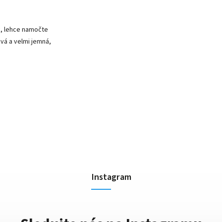
k, lehce namočte
avá a velmi jemná,
Instagram