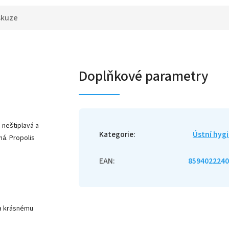
skuze
Doplňkové parametry
 neštiplavá a
Kategorie
:
Ústní hyg
ná. Propolis
EAN
:
8594022240
 a krásnému