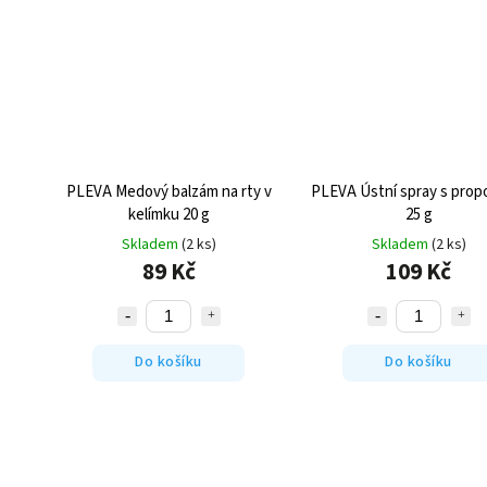
PLEVA Medový balzám na rty v
PLEVA Ústní spray s prop
kelímku 20 g
25 g
Skladem
(2 ks)
Skladem
(2 ks)
89 Kč
109 Kč
Do košíku
Do košíku