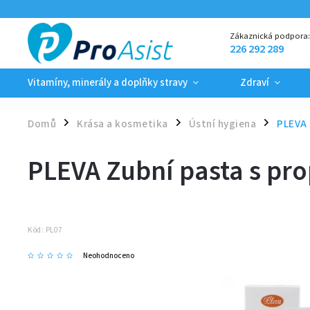
Zákaznická podpora
226 292 289
Vitamíny, minerály a doplňky stravy
Zdraví
Domů
Krása a kosmetika
Ústní hygiena
PLEVA 
/
/
/
PLEVA Zubní pasta s pro
Kód:
PL07
Neohodnoceno