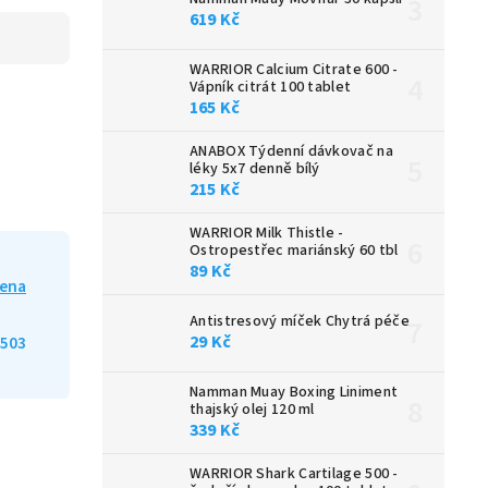
619 Kč
WARRIOR Calcium Citrate 600 -
Vápník citrát 100 tablet
165 Kč
ANABOX Týdenní dávkovač na
léky 5x7 denně bílý
215 Kč
WARRIOR Milk Thistle -
Ostropestřec mariánský 60 tbl
89 Kč
iena
Antistresový míček Chytrá péče
29 Kč
503
Namman Muay Boxing Liniment
thajský olej 120 ml
339 Kč
WARRIOR Shark Cartilage 500 -