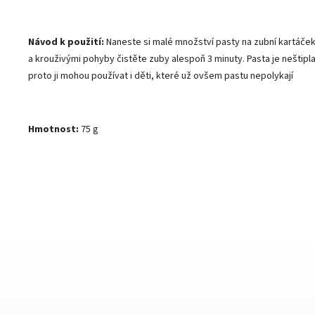
Návod k použití:
Naneste si malé množství pasty na zubní kartáče
a krouživými pohyby čistěte zuby alespoň 3 minuty. Pasta je neštipl
proto ji mohou používat i děti, které už ovšem pastu nepolykají
Hmotnost:
75 g