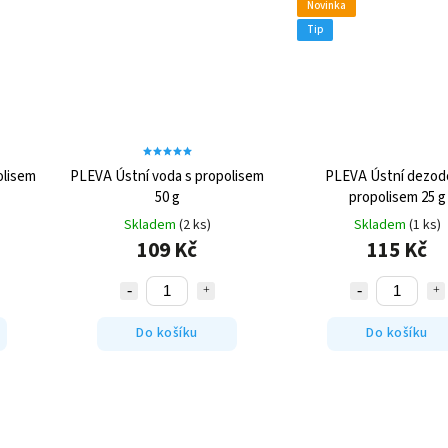
Novinka
Tip
olisem
PLEVA Ústní voda s propolisem
PLEVA Ústní dezod
50 g
propolisem 25 g
Skladem
(2 ks)
Skladem
(1 ks)
109 Kč
115 Kč
Do košíku
Do košíku