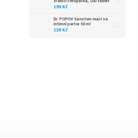
žraločí chrupavka, 100 tablet
199 Kč
Dr. POPOV Senziten mast na
intimní partie 50 ml
139 Kč