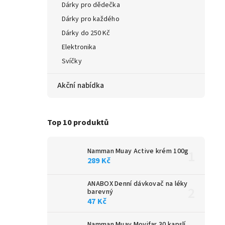
Dárky pro dědečka
Dárky pro každého
Dárky do 250 Kč
Elektronika
Svíčky
Akční nabídka
Top 10 produktů
Namman Muay Active krém 100g
289 Kč
ANABOX Denní dávkovač na léky
barevný
47 Kč
Namman Muay Movifar 30 kapslí