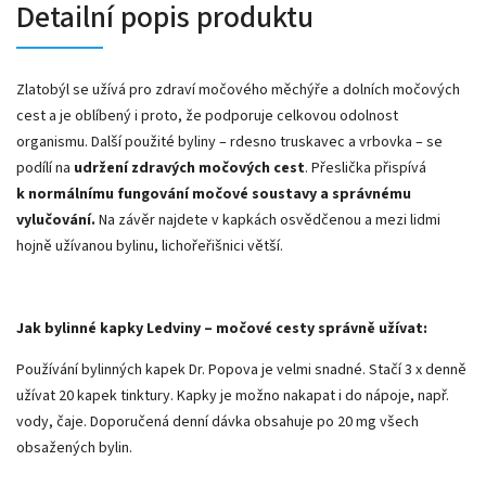
Detailní popis produktu
Zlatobýl se užívá pro zdraví močového měchýře a dolních močových
cest a je oblíbený i proto, že podporuje celkovou odolnost
organismu. Další použité byliny – rdesno truskavec a vrbovka – se
podílí na
udržení zdravých močových cest
. Přeslička přispívá
k normálnímu fungování močové soustavy a správnému
vylučování.
Na závěr najdete v kapkách osvědčenou a mezi lidmi
hojně užívanou bylinu, lichořeřišnici větší.
Jak bylinné kapky Ledviny – močové cesty správně užívat:
Používání bylinných kapek Dr. Popova je velmi snadné. Stačí 3 x denně
užívat 20 kapek tinktury. Kapky je možno nakapat i do nápoje, např.
vody, čaje. Doporučená denní dávka obsahuje po 20 mg všech
obsažených bylin.