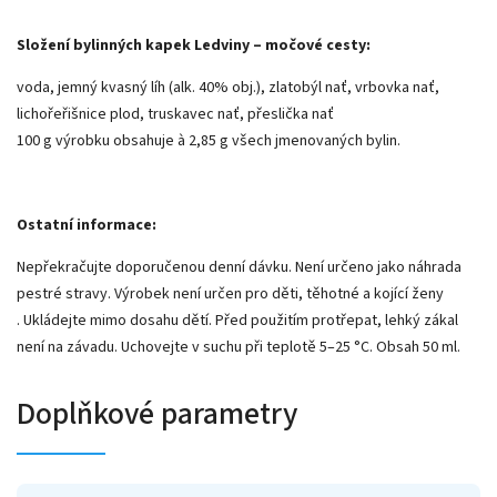
Složení bylinných kapek Ledviny – močové cesty:
voda, jemný kvasný líh (alk. 40% obj.), zlatobýl nať, vrbovka nať,
lichořeřišnice plod, truskavec nať, přeslička nať
100 g výrobku obsahuje à 2,85 g všech jmenovaných bylin.
Ostatní informace:
Nepřekračujte doporučenou denní dávku. Není určeno jako náhrada
pestré stravy. Výrobek není určen pro děti, těhotné a kojící ženy
. Ukládejte mimo dosahu dětí. Před použitím protřepat, lehký zákal
není na závadu. Uchovejte v suchu při teplotě 5–25 °C. Obsah 50 ml.
Doplňkové parametry