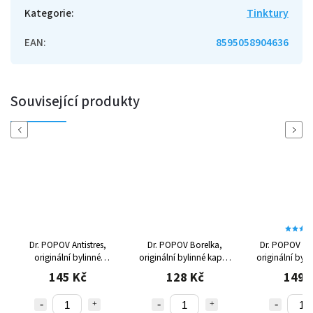
Kategorie
:
Tinktury
EAN
:
8595058904636
Související produkty
Previous
Next
Dr. POPOV Antistres,
Dr. POPOV Borelka,
Dr. POPOV Cév
originální bylinné
originální bylinné kapky
originální byl
kapky, 50 ml
50 ml
50 ml
145 Kč
128 Kč
149 