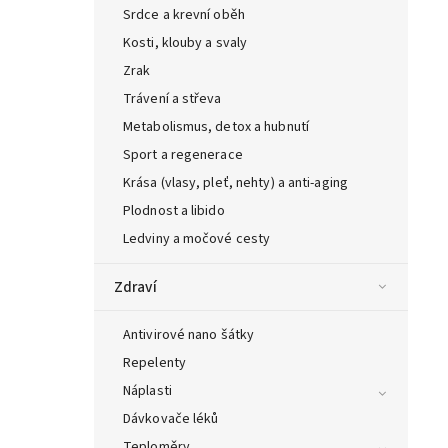
Srdce a krevní oběh
Kosti, klouby a svaly
Zrak
Trávení a střeva
Metabolismus, detox a hubnutí
Sport a regenerace
Krása (vlasy, pleť, nehty) a anti-aging
Plodnost a libido
Ledviny a močové cesty
Zdraví
Antivirové nano šátky
Repelenty
Náplasti
Dávkovače léků
Teploměry