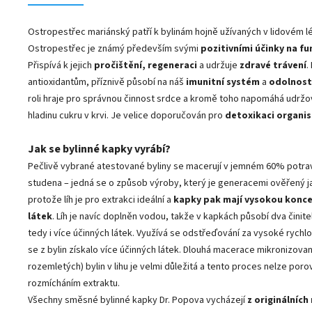
Ostropestřec mariánský patří k bylinám hojně užívaných v lidovém léč
Ostropestřec je známý především svými
pozitivními účinky na fu
Přispívá k jejich
pročištění, regeneraci
a udržuje
zdravé trávení
.
antioxidantům, příznivě působí na náš
imunitní systém
a
odolnost
roli hraje pro správnou činnost srdce a kromě toho napomáhá udržo
hladinu cukru v krvi. Je velice doporučován pro
detoxikaci organi
Jak se bylinné kapky vyrábí?
Pečlivě vybrané atestované byliny se macerují v jemném 60% potrav
studena – jedná se o způsob výroby, který je generacemi ověřený ja
protože líh je pro extrakci ideální a
kapky pak mají vysokou konce
látek
. Líh je navíc doplněn vodou, takže v kapkách působí dva činite
tedy i více účinných látek. Využívá se odstřeďování za vysoké rychlo
se z bylin získalo více účinných látek. Dlouhá macerace mikronizov
rozemletých) bylin v lihu je velmi důležitá a tento proces nelze por
rozmícháním extraktu.
Všechny směsné bylinné kapky Dr. Popova vycházejí
z originálních