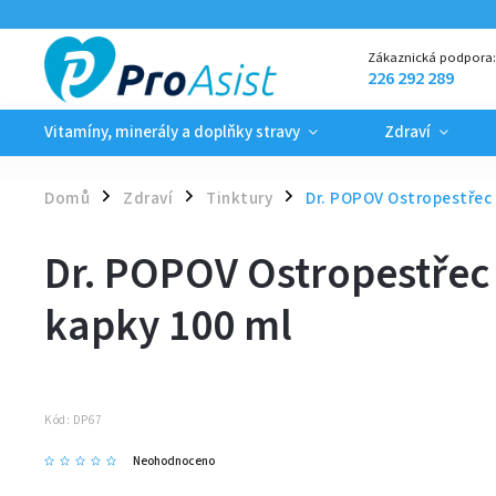
Zákaznická podpora
226 292 289
Vitamíny, minerály a doplňky stravy
Zdraví
Domů
Zdraví
Tinktury
Dr. POPOV Ostropestřec 
/
/
/
Dr. POPOV Ostropestřec 
kapky 100 ml
Kód:
DP67
Neohodnoceno