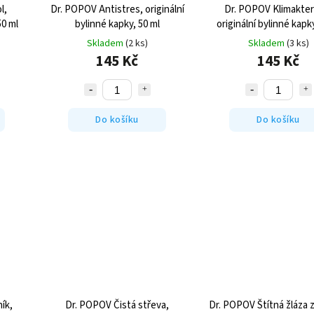
l,
Dr. POPOV Antistres, originální
Dr. POPOV Klimakter
50 ml
bylinné kapky, 50 ml
originální bylinné kapk
Skladem
(2 ks)
Skladem
(3 ks)
145 Kč
145 Kč
Do košíku
Do košíku
ík,
Dr. POPOV Čistá střeva,
Dr. POPOV Štítná žláza 