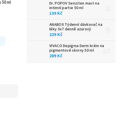
y 50 ml
Dr. POPOV Senziten mast na
intimní partie 50 ml
139 Kč
ANABOX Týdenní dávkovač na
léky 5x7 denně azurový
229 Kč
VIVACO Depigma Derm krém na
pigmentové skvrny 50 ml
289 Kč