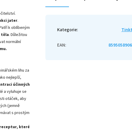
itelství.
nkci jater
.
 Patří k oblíbeným
Kategorie
:
Tink
 těla
. Důležitou
vat normální
EAN
:
8595058906
smu.
inářském lihu za
ko nejlepší,
ntraci účinných
lé a vyluhuje se
sti otáček, aby
aných (jemně
ovnávat s prostým
 receptur, které