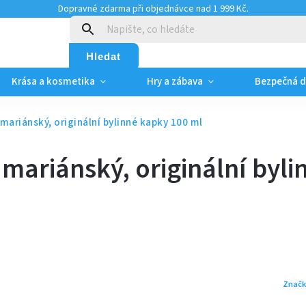
Dopravné zdarma při objednávce nad 1 999 Kč.
:
Hledat
Krása a kosmetika
Hry a zábava
Bezpečná 
mariánský, originální bylinné kapky 100 ml
mariánský, originální byli
Značk