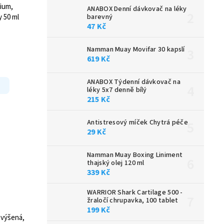
ium,
ANABOX Denní dávkovač na léky
barevný
y 50 ml
47 Kč
Namman Muay Movifar 30 kapslí
619 Kč
ANABOX Týdenní dávkovač na
léky 5x7 denně bílý
215 Kč
Antistresový míček Chytrá péče
29 Kč
Namman Muay Boxing Liniment
thajský olej 120 ml
339 Kč
WARRIOR Shark Cartilage 500 -
žraločí chrupavka, 100 tablet
199 Kč
zvýšená,