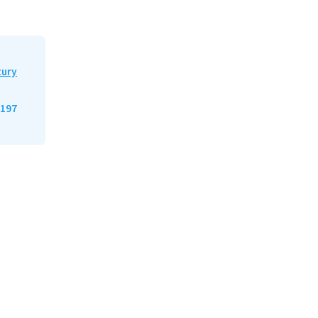
tury
197