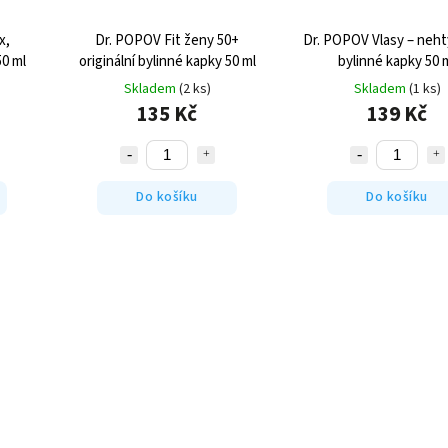
x,
Dr. POPOV Fit ženy 50+
Dr. POPOV Vlasy – nehty
50 ml
originální bylinné kapky 50 ml
bylinné kapky 50 
Skladem
(2 ks)
Skladem
(1 ks)
135 Kč
139 Kč
Do košíku
Do košíku