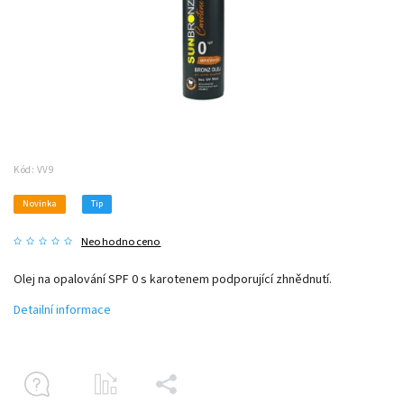
Kód:
VV9
Novinka
Tip
Neohodnoceno
Olej na opalování SPF 0 s karotenem podporující zhnědnutí.
Detailní informace