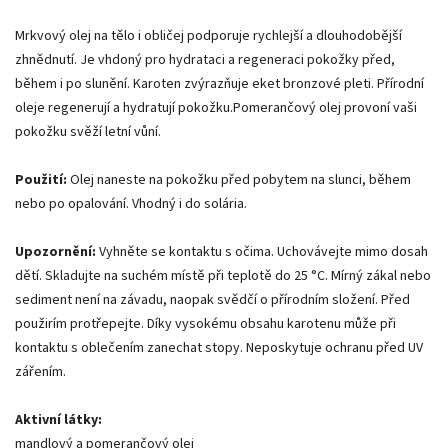
Mrkvový olej na tělo i obličej podporuje rychlejší a dlouhodobější
zhnědnutí. Je vhdoný pro hydrataci a regeneraci pokožky před,
během i po slunění. Karoten zvýrazňuje eket bronzové pleti. Přírodní
oleje regenerují a hydratují pokožku.Pomerančový olej provoní vaši
pokožku svěží letní vůní.
Použití:
Olej naneste na pokožku před pobytem na slunci, během
nebo po opalování. Vhodný i do solária.
Upozornění:
Vyhněte se kontaktu s očima. Uchovávejte mimo dosah
dětí. Skladujte na suchém místě při teplotě do 25 °C. Mírný zákal nebo
sediment není na závadu, naopak svědčí o přírodním složení. Před
použirím protřepejte. Díky vysokému obsahu karotenu může při
kontaktu s oblečením zanechat stopy. Neposkytuje ochranu před UV
zářením.
Aktivní látky:
mandlový a pomerančový olej