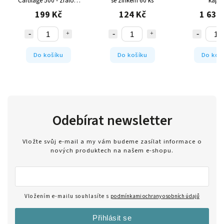
Cartilage 500 - žraločí
se zinkem 60 ks
kapsl
chrupavka, 100 tablet
199 Kč
124 Kč
1 630
Do košíku
Do košíku
Do koš
Odebírat newsletter
Vložte svůj e-mail a my vám budeme zasílat informace o
nových produktech na našem e-shopu.
Vložením e-mailu souhlasíte s
podmínkami ochrany osobních údajů
Přihlásit se