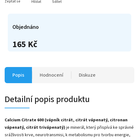
Zeptat se
Hlídat
Sdílet
Objednáno
165 Kč
Popis
Hodnocení
Diskuze
Detailní popis produktu
Calcium Citrate 600 (vápník citrát, citrát vápenatý, citronan
vápenatý, citrát trivápenatý)
je minerál, který přispívá ke správné
srážlivosti krve, neurotransmisi, k metabolismu pro tvorbu energie,