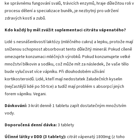
ke správnému fungování svalů, trávicích enzymů, hraje důležitou roli v
procesu dělení a specializace buněk, je nezbytný pro udržení
zdravých kostí a zubů.
Kdo každý by měl zvážit suplementaci citrátu vápenatého?
Lidé s nesnášenlivostí laktózy (mléčného cukru) a lepku, protože mají
sníženou schopnost absorbovat tento důležitý minerál. Pokud cíleně
omezujete konzumaci mléčných výrobků. Pokud konzumujete velké
množství bílkovin a sodíku, což může mít za následek, že vaše tělo
bude vylučovat více vápníku. Při dlouhodobém užívání
kortikosteroidů. Lidé, kteří mají nedostatek žaludečních kyselin
(nejčastější lidé po 50-tce) a tudíž mají problém s absorpcí jiných
forem vápníku. Vegani.
Dávkování:
3-krát denně 1 tabletu zapít dostatečným množstvím
vody.
Doporučená denní dávka:
3 tablety
Účinné látky v DDD (3 tablety):
citrát vápenatý 1800mg (z toho