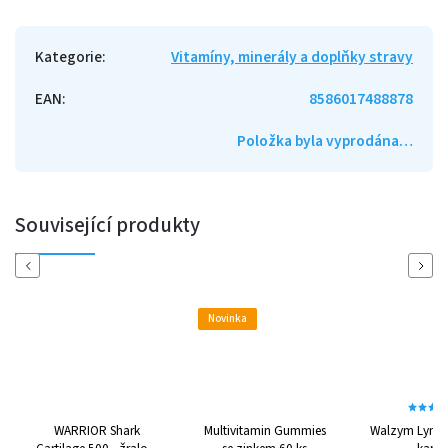
Kategorie
:
Vitamíny, minerály a doplňky stravy
EAN
:
8586017488878
Položka byla vyprodána…
Související produkty
Previous
Next
Novinka
WARRIOR Shark
Multivitamin Gummies
Walzym Lymf