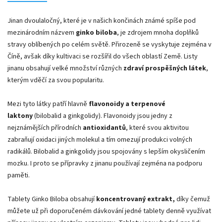
Jinan dvoulaločný, které je v našich končinách známé spíše pod
mezinárodním názvem
ginko biloba
, je zdrojem mnoha doplňků
stravy oblíbených po celém světě. Přirozeně se vyskytuje zejména v
Číně, avšak díky kultivaci se rozšířil do všech oblastí Země. Listy
jinanu obsahují velké množství různých
zdraví prospěšných látek
,
kterým vděčí za svou popularitu.
Mezi tyto látky patří hlavně
flavonoidy a terpenové
laktony
(bilobalid a ginkgolidy). Flavonoidy jsou jedny z
nejznámějších přírodních
antioxidantů
, které svou aktivitou
zabraňují oxidaci jiných molekul a tím omezují produkci volných
radikálů. Bilobalid a ginkgolidy jsou spojovány s lepším okysličením
mozku. I proto se přípravky z jinanu používají zejména na podporu
paměti.
Tablety Ginko Biloba obsahují
koncentrovaný extrakt,
díky čemuž
můžete už při doporučeném dávkování jedné tablety denně využívat