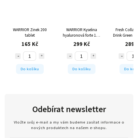
WARRIOR Zinek 200
WARRIOR Kyselina
Fresh Collage
tablet
hyaluronová forte 100
Drink Green Ap
tablet
165 Kč
299 Kč
289 
Do košíku
Do košíku
Do koš
Odebírat newsletter
Vložte svůj e-mail a my vám budeme zasílat informace o
nových produktech na našem e-shopu.