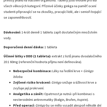
přínosy jinanu na vlastním organismu. Tablety jsou vhodné pro lidi
všech věkových kategorií. Příznivé účinky ginkga na paměť ocení
studenti připravující se na zkoušky, pracující lidé, ale i senioři bojující
se zapomnětlivostí.
Dávkování:
1-krát denně 1 tabletu zapít dostatečným množstvím
vody.
Doporučená denní dávka:
1 tableta
Účinné látky v DDD (1 tableta):
extrakt z listů jinanu dvoulaločného
20:1 60mg (referenční hodnota příjmu není definována).
Nebezpečné kombinace:
Léky na ředění krve +
Ginkgo
biloba
.
Zvýšené riziko krvácení:
Ginkgo
snižuje srážlivost krve a
zvyšuje její prokrvení.
Analgetika a zánět:
Opatrnost je nutná i při kombinaci s
nesteroidními antirevmatiky (Ibalgin, Brufen, Aspirin).
Před operací:
Ginkgo
by se mělo vysadit alespoň několik dní