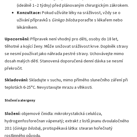
(ideálně 1–2 týdny) před plánovaným chirurgickým zákrokem.
Konzultace:
Pokud užíváte léky na srážlivost, vždy se o
užívání přípravků s
Ginkgo biloba
poraďte s lékařem nebo
lékárníkem.
Upozornění:
Přípravek není vhodný pro děti, osoby do 18 let,
těhotné a kojící ženy. Může snižovat srážlivost krve. Doplněk stravy
se nesmí používat jako náhrada pestré stravy. Uchovávejte mimo
dosah malých dětí. Stanovená doporučená denní dávka se nesmí
překročit.
Skladování:
Skladujte v suchu, mimo přímého slunečního záření při
teplotách 6-25°C. Nevystavujte mrazu a vlhkosti.
Složení a alergeny
Složení:
objemové činidla: mikrokrystalická celulóza,
hydrogenfosforečnan vápenatý; extrakt z listů jinanu dvoulaločného
20:1 (
Ginkgo biloba
), protispékavá látka: stearan hořečnatý
rostlinného původu.