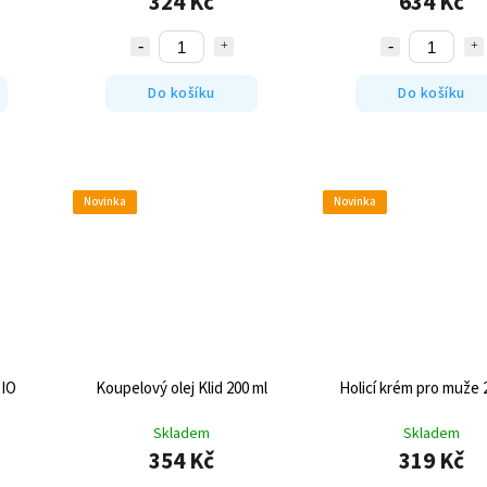
324 Kč
634 Kč
Do košíku
Do košíku
Novinka
Novinka
BIO
Koupelový olej Klid 200 ml
Holicí krém pro muže 
Skladem
Skladem
354 Kč
319 Kč