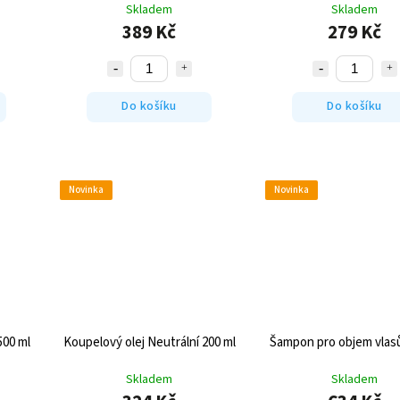
Skladem
Skladem
389 Kč
279 Kč
Do košíku
Do košíku
Novinka
Novinka
500 ml
Koupelový olej Neutrální 200 ml
Šampon pro objem vlasů
Skladem
Skladem