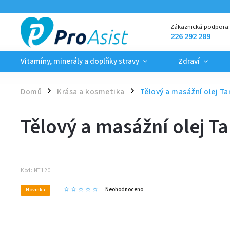
Zákaznická podpora
226 292 289
Vitamíny, minerály a doplňky stravy
Zdraví
Domů
Krása a kosmetika
Tělový a masážní olej Ta
/
/
Tělový a masážní olej T
Kód:
NT120
Neohodnoceno
Novinka