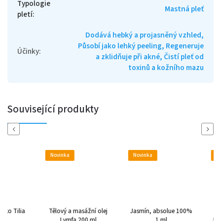
Typologie
Mastná pleť
pletí
:
Dodává hebký a projasněný vzhled,
Působí jako lehký peeling, Regeneruje
Účinky
:
a zklidňuje při akné, Čistí pleť od
toxinů a kožního mazu
Související produkty
Previous
Next
Novinka
Novinka
Novinka
Tělový a masážní olej
Jasmín, absolue 100%
Tělový a masá
Lymfa 200 ml
1 ml
BIO Slunečnic