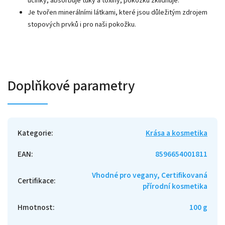
účinky, absorbuje tuky a toxiny, pokožku zklidňuje.
Je tvořen minerálními látkami, které jsou důležitým zdrojem
stopových prvků i pro naši pokožku.
Doplňkové parametry
Kategorie
:
Krása a kosmetika
EAN
:
8596654001811
Vhodné pro vegany, Certifikovaná
Certifikace
:
přírodní kosmetika
Hmotnost
:
100 g