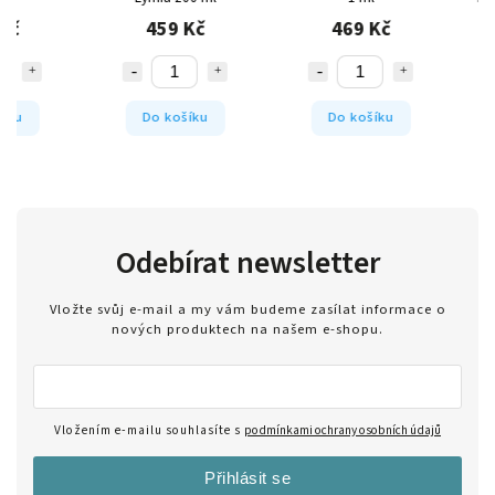
ml
459 Kč
469 Kč
540 
Do košíku
Do košíku
Do koš
Odebírat newsletter
Vložte svůj e-mail a my vám budeme zasílat informace o
nových produktech na našem e-shopu.
Vložením e-mailu souhlasíte s
podmínkami ochrany osobních údajů
Přihlásit se