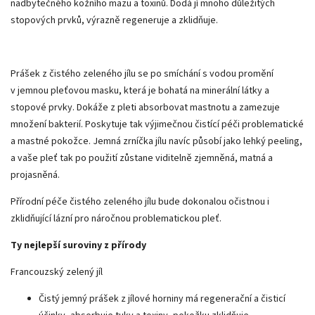
nadbytečného kožního mazu a toxinů. Dodá jí mnoho důležitých
stopových prvků, výrazně regeneruje a zklidňuje.
Prášek z čistého zeleného jílu se po smíchání s vodou promění
v jemnou pleťovou masku, která je bohatá na minerální látky a
stopové prvky. Dokáže z pleti absorbovat mastnotu a zamezuje
množení bakterií. Poskytuje tak výjimečnou čistící péči problematické
a mastné pokožce. Jemná zrníčka jílu navíc působí jako lehký peeling,
a vaše pleť tak po použití zůstane viditelně zjemněná, matná a
projasněná.
Přírodní péče čistého zeleného jílu bude dokonalou očistnou i
zklidňující lázní pro náročnou problematickou pleť.
Ty nejlepší suroviny z přírody
Francouzský zelený jíl
Čistý jemný prášek z jílové horniny má regenerační a čisticí