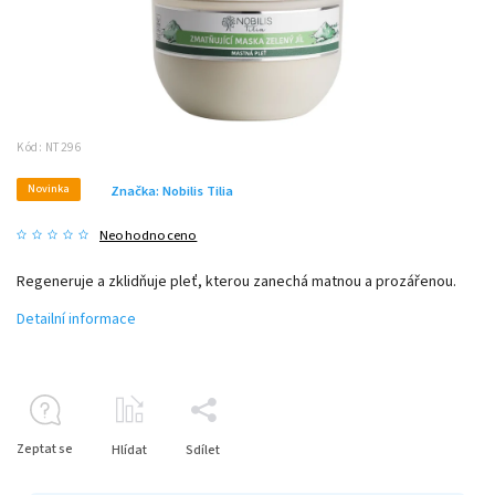
Kód:
NT296
Novinka
Značka:
Nobilis Tilia
Neohodnoceno
Regeneruje a zklidňuje pleť, kterou zanechá matnou a prozářenou.
Detailní informace
Zeptat se
Hlídat
Sdílet