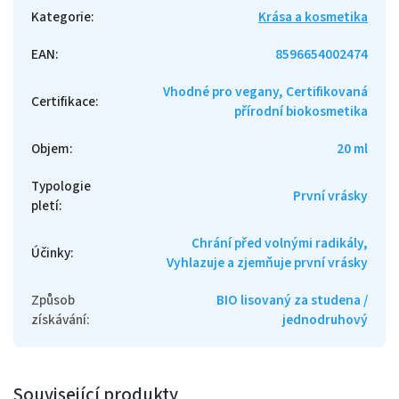
Kategorie
:
Krása a kosmetika
EAN
:
8596654002474
Vhodné pro vegany, Certifikovaná
Certifikace
:
přírodní biokosmetika
Objem
:
20 ml
Typologie
První vrásky
pletí
:
Chrání před volnými radikály,
Účinky
:
Vyhlazuje a zjemňuje první vrásky
Způsob
BIO lisovaný za studena /
získávání
:
jednodruhový
Související produkty