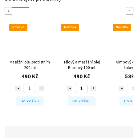
Previous
Next
Novinka
Novinka
Novin
 striím
Tělový a masážní olej
Nimbový olej 100 ml
Tužící s
Ricinový 100 ml
fialové sklo
490 Kč
589 Kč
Do košíku
Do košíku