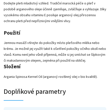
Dodejte pleti mladistvý vzhled. Tradiční marocká péče o pleť v
podobě arganového oleje účinně zjemňuje, zvláčňuje a vyhlazuje. Díky
vysokému obsahu vitaminu E posiluje arganový olej přirozenou
ochranu pleti před nepříznivými vnějšími vlivy.
Použití
Jemnou masáží vtírejte do pokožky místo pleťového mléka nebo
krému. Je možné jej využít také k ošetření pokožky očního okolí nebo
vlasů. Komu není jeho vůně příjemná, může si jej smíchat se šípkovým
či makadamiovým olejem, zejména při použití na obličej.
Složení
Argania Spinosa Kernel Oil (arganový rostlinný olej v bio kvalitě).
Doplňkové parametry