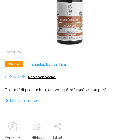
Kód:
NT251
Novinka
Značka:
Nobilis Tilia
Neohodnoceno
Elixír mládí pro suchou, citlivou i předčasně zralou pleť.
Detailní informace
Zeptat se
Hlídat
Sdílet