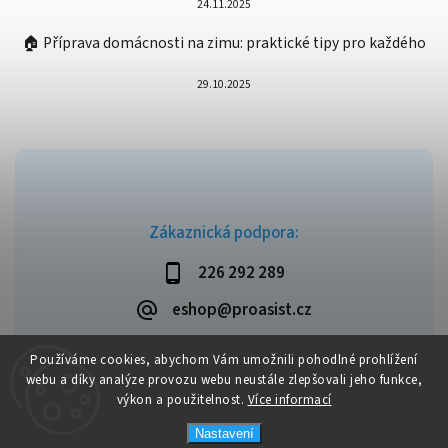
24.11.2025
🏠 Příprava domácnosti na zimu: praktické tipy pro každého
29.10.2025
Zákaznická podpora:
226 292 289
eshop@proasist.cz
Používáme cookies, abychom Vám umožnili pohodlné prohlížení
webu a díky analýze provozu webu neustále zlepšovali jeho funkce,
výkon a použitelnost.
Více informací
Copyright 2026
ProAsist
. Všechna práva vyhrazena.
Vytvořil
Shoptet
| Design
Shoptak.cz
Nastavení