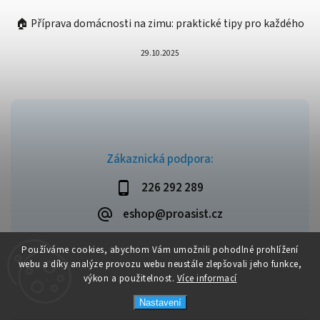
🏠 Příprava domácnosti na zimu: praktické tipy pro každého
29.10.2025
Zákaznická podpora:
226 292 289
eshop@proasist.cz
Používáme cookies, abychom Vám umožnili pohodlné prohlížení
webu a díky analýze provozu webu neustále zlepšovali jeho funkce,
výkon a použitelnost.
Více informací
Copyright 2026
ProAsist
. Všechna práva vyhrazena.
Vytvořil
Shoptet
| Design
Shoptak.cz
Nastavení