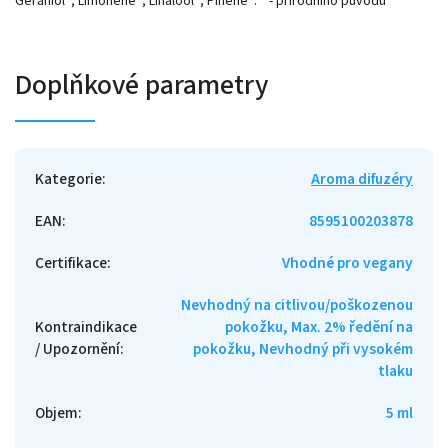
Geraniol*; Limonene*; Linalool*; Pinene*. * - přírodního původu
Doplňkové parametry
Kategorie
:
Aroma difuzéry
EAN
:
8595100203878
Certifikace
:
Vhodné pro vegany
Nevhodný na citlivou/poškozenou
Kontraindikace
pokožku, Max. 2% ředění na
/ Upozornění
:
pokožku, Nevhodný při vysokém
tlaku
Objem
:
5 ml