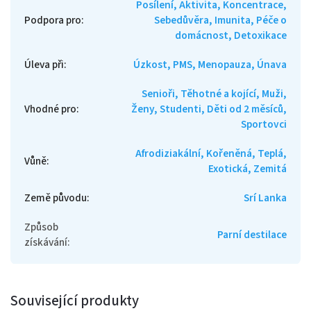
Posílení, Aktivita, Koncentrace,
Podpora pro
:
Sebedůvěra, Imunita, Péče o
domácnost, Detoxikace
Úleva při
:
Úzkost, PMS, Menopauza, Únava
Senioři, Těhotné a kojící, Muži,
Vhodné pro
:
Ženy, Studenti, Děti od 2 měsíců,
Sportovci
Afrodiziakální, Kořeněná, Teplá,
Vůně
:
Exotická, Zemitá
Země původu
:
Srí Lanka
Způsob
Parní destilace
získávání
:
Související produkty