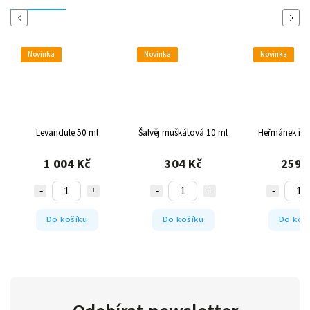
Previous
Next
Novinka
Novinka
Novinka
Levandule 50 ml
Šalvěj muškátová 10 ml
Heřmánek řím
1 004 Kč
304 Kč
259 
Do košíku
Do košíku
Do koš