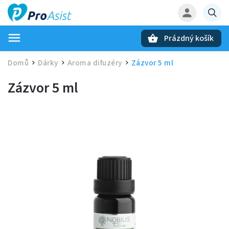
Prázdný košík
Hledat
Domů
Dárky
Aroma difuzéry
Zázvor 5 ml
/
/
/
Zázvor 5 ml