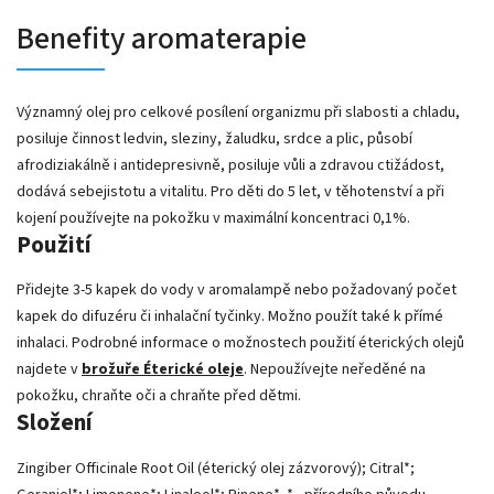
Benefity aromaterapie
Významný olej pro celkové posílení organizmu při slabosti a chladu,
posiluje činnost ledvin, sleziny, žaludku, srdce a plic, působí
afrodiziakálně i antidepresivně, posiluje vůli a zdravou ctižádost,
dodává sebejistotu a vitalitu. Pro děti do 5 let, v těhotenství a při
kojení používejte na pokožku v maximální koncentraci 0,1%.
Použití
Přidejte 3-5 kapek do vody v aromalampě nebo požadovaný počet
kapek do difuzéru či inhalační tyčinky. Možno použít také k přímé
inhalaci. Podrobné informace o možnostech použití éterických olejů
najdete v
brožuře Éterické oleje
. Nepoužívejte neředěné na
pokožku, chraňte oči a chraňte před dětmi.
Složení
Zingiber Officinale Root Oil (éterický olej zázvorový); Citral*;