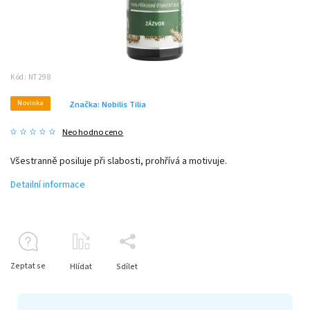
Kód:
NT298
Novinka
Značka:
Nobilis Tilia
Neohodnoceno
Všestranně posiluje při slabosti, prohřívá a motivuje.
Detailní informace
Zeptat se
Hlídat
Sdílet