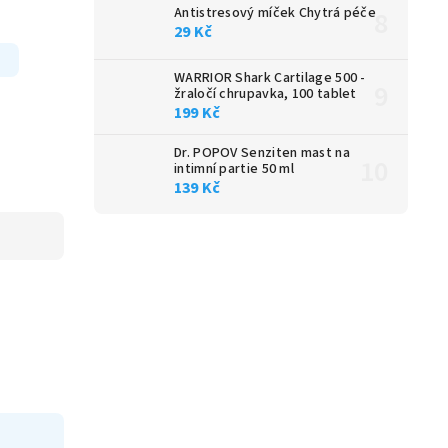
Antistresový míček Chytrá péče
29 Kč
WARRIOR Shark Cartilage 500 -
žraločí chrupavka, 100 tablet
199 Kč
Dr. POPOV Senziten mast na
intimní partie 50 ml
139 Kč