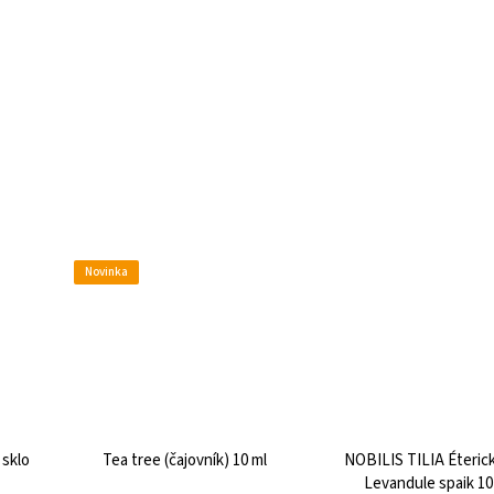
Novinka
 sklo
Tea tree (čajovník) 10 ml
NOBILIS TILIA Éterick
Levandule spaik 10