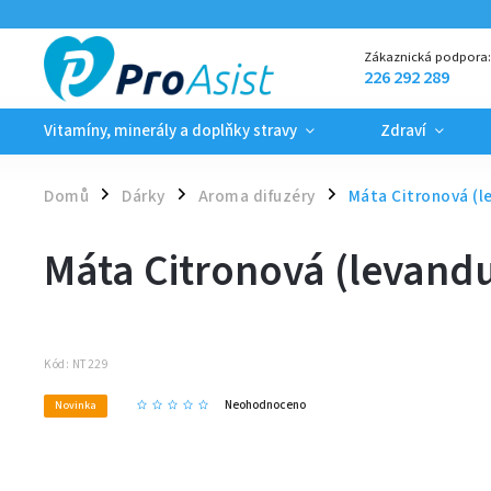
Zákaznická podpora
226 292 289
Vitamíny, minerály a doplňky stravy
Zdraví
Domů
Dárky
Aroma difuzéry
Máta Citronová (l
/
/
/
Máta Citronová (levandu
Kód:
NT229
Neohodnoceno
Novinka