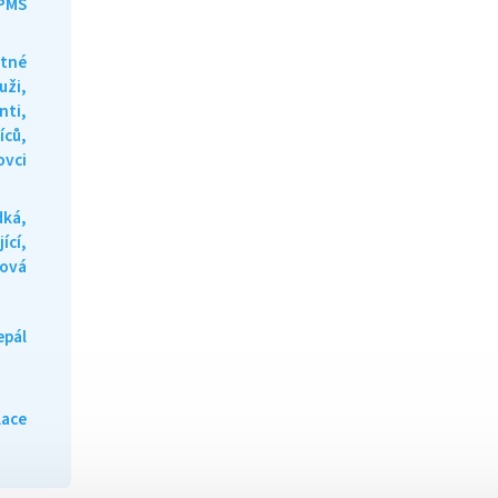
 PMS
otné
uži,
nti,
íců,
ovci
dká,
ící,
ová
epál
lace