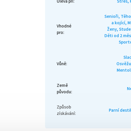
Úleva při
:
Stres,
Senioři, Těh
a kojící, M
Vhodné
Ženy, Stude
pro
:
Děti od 2 měs
Sport
Sla
Vůně
:
Osvěžuj
Mentol
Země
N
původu
:
Způsob
Parní desti
získávání
: