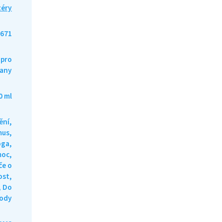
zéry
671
 pro
any
0 ml
ění,
mus,
óga,
moc,
če o
st,
, Do
rody