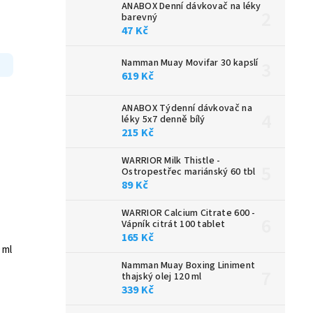
ANABOX Denní dávkovač na léky
barevný
47 Kč
Namman Muay Movifar 30 kapslí
619 Kč
ANABOX Týdenní dávkovač na
léky 5x7 denně bílý
215 Kč
WARRIOR Milk Thistle -
Ostropestřec mariánský 60 tbl
89 Kč
WARRIOR Calcium Citrate 600 -
Vápník citrát 100 tablet
165 Kč
 ml
Namman Muay Boxing Liniment
thajský olej 120 ml
339 Kč