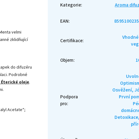
Kategorie
:
Aroma difu
EAN
:
8595100235
 Menta velmi
Vhodné
nné zklidňující
Certifikace
:
veg
Objem
:
1
apek do difuzéru
alaci. Podrobné
Uvoln
 Éterické oleje
.
Optimis
Osvěžení, J
i.
Podpora
První po
pro
:
Pé
nalyl Acetate*;
domácno
Detoxikace
pří