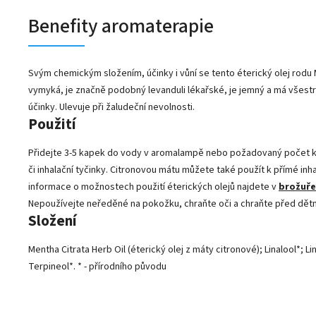
Benefity aromaterapie
Svým chemickým složením, účinky i vůní se tento éterický olej rodu
vymyká, je značně podobný levanduli lékařské, je jemný a má všestra
účinky. Ulevuje při žaludeční nevolnosti.
Použití
Přidejte 3-5 kapek do vody v aromalampě nebo požadovaný počet k
či inhalační tyčinky. Citronovou mátu můžete také použít k přímé inh
informace o možnostech použití éterických olejů najdete v
brožuře
Nepoužívejte neředěné na pokožku, chraňte oči a chraňte před dětm
Složení
Mentha Citrata Herb Oil (éterický olej z máty citronové); Linalool*; Li
Terpineol*. * - přírodního původu