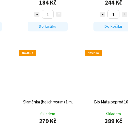
184 Kč
244 Kč
Do košíku
Do košíku
Novinka
Novinka
Slaměnka (helichrysum) 1 ml
Bio Máta peprná 10
Skladem
Skladem
279 Kč
389 Kč