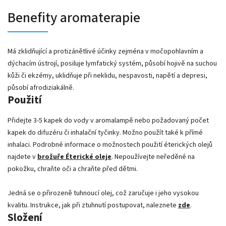
Benefity aromaterapie
Má zklidňující a protizánětlivé účinky zejména v močopohlavním a
dýchacím ústrojí, posiluje lymfatický systém, působí hojivě na suchou
kůži či ekzémy, uklidňuje při neklidu, nespavosti, napětí a depresi,
působí afrodiziakálně.
Použití
Přidejte 3-5 kapek do vody v aromalampě nebo požadovaný počet
kapek do difuzéru či inhalační tyčinky. Možno použít také k přímé
inhalaci. Podrobné informace o možnostech použití éterických olejů
najdete v
brožuře Éterické oleje
. Nepoužívejte neředěné na
pokožku, chraňte oči a chraňte před dětmi.
Jedná se o přirozeně tuhnoucí olej, což zaručuje i jeho vysokou
kvalitu. Instrukce, jak při ztuhnutí postupovat, naleznete
zde
.
Složení