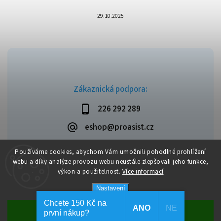
29.10.2025
Zákaznická podpora:
226 292 289
eshop@proasist.cz
Používáme cookies, abychom Vám umožnili pohodlné prohlížení
webu a díky analýze provozu webu neustále zlepšovali jeho funkce,
výkon a použitelnost.
Více informací
Copyright 2026
ProAsist
. Všechna práva vyhrazena.
Vytvořil
Shoptet
| Design
Shoptak.cz
Nastavení
Chcete 150 Kč na
ANO
NE
Souhlasím
první nákup?
Dopravné zdarma při objednávce nad 1 999 Kč.