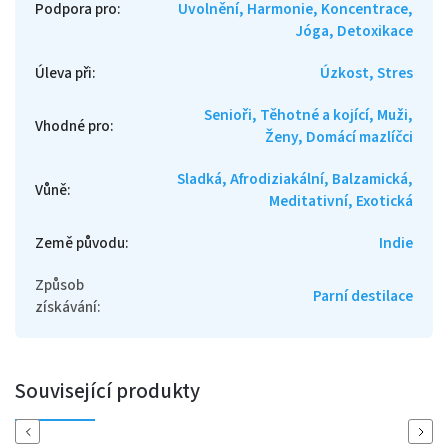
Podpora pro
:
Uvolnění, Harmonie, Koncentrace,
Jóga, Detoxikace
Úleva při
:
Úzkost, Stres
Senioři, Těhotné a kojící, Muži,
Vhodné pro
:
Ženy, Domácí mazlíčci
Sladká, Afrodiziakální, Balzamická,
Vůně
:
Meditativní, Exotická
Země původu
:
Indie
Způsob
Parní destilace
získávání
:
Související produkty
Previous
Next