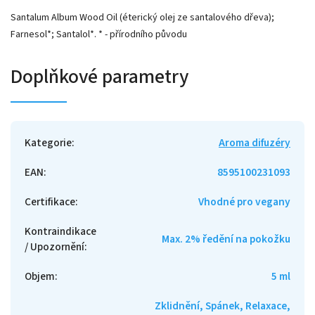
Santalum Album Wood Oil (éterický olej ze santalového dřeva);
Farnesol*; Santalol*. * - přírodního původu
Doplňkové parametry
Kategorie
:
Aroma difuzéry
EAN
:
8595100231093
Certifikace
:
Vhodné pro vegany
Kontraindikace
Max. 2% ředění na pokožku
/ Upozornění
:
Objem
:
5 ml
Zklidnění, Spánek, Relaxace,