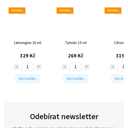
Novinka
Novinka
Novinka
Lemongras 20 ml
Tymián 10 ml
Citron 2
329 Kč
269 Kč
319 
Do košíku
Do košíku
Do koš
Odebírat newsletter