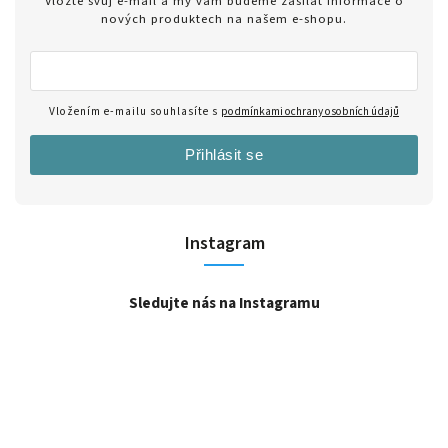
Vložte svůj e-mail a my vám budeme zasílat informace o
nových produktech na našem e-shopu.
Vložením e-mailu souhlasíte s
podmínkami ochrany osobních údajů
Přihlásit se
Instagram
Sledujte nás na Instagramu