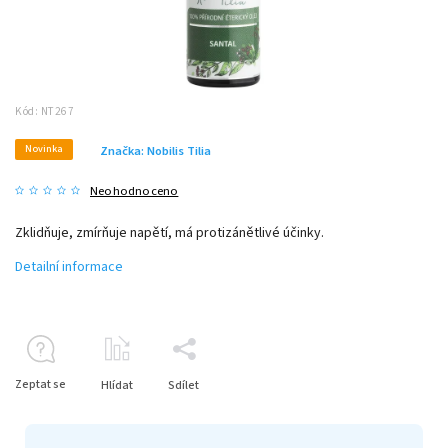
Kód:
NT267
Novinka
Značka:
Nobilis Tilia
Neohodnoceno
Zklidňuje, zmírňuje napětí, má protizánětlivé účinky.
Detailní informace
Zeptat se
Hlídat
Sdílet