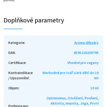
původu
Doplňkové parametry
Kategorie
:
Aroma difuzéry
EAN
:
8595100209795
Certifikace
:
Vhodné pro vegany
Kontraindikace
Nevhodné pro tvář a krk dětí do 10
/ Upozornění
:
let
Objem
:
10 ml
Optimismus, Osvěžení, Posílení,
Aktivita, Imunita, Jóga, První
Podpora pro
: