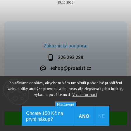
29.10.2025
Zákaznická podpora:
226 292 289
eshop@proasist.cz
Používáme cookies, abychom Vám umožnili pohodlné prohlížení
webu a díky analýze provozu webu neustále zlepšovali jeho funkce,
výkon a použitelnost.
Více informací
Copyright 2026
ProAsist
. Všechna práva vyhrazena.
Vytvořil
Shoptet
| Design
Shoptak.cz
Nastavení
Chcete 150 Kč na
ANO
NE
Souhlasím
první nákup?
Dopravné zdarma při objednávce nad 1 999 Kč.