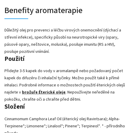
Benefity aromaterapie
Důležitý olej pro prevenci a léčbu virových onemocnění (dýchací a
střevní infekce), specificky působí na neurotropické viry (opary,
pásové opary, neštovice, moluska), posiluje imunitu (RS a HIV),
posiluje pozitivní vnímání.
Použití
Přidejte 3-5 kapek do vody v aromalampě nebo požadovaný počet
kapek do difuzéru či inhalační tyčinky. Možno použít také k přímé
inhalaci. Podrobné informace o možnostech použití éterických olejů
najdete v
brožuře Éterické oleje
. Nepoužívejte neředěné na
pokožku, chraňte oči a chraňte před dětmi.
Složení
Cinnamomum Camphora Leaf Oil (éterický olej Ravintsara); Alpha-
Terpinene*; Limonene*; Linalool*; Pinene*; Terpineol*. * - přírodního