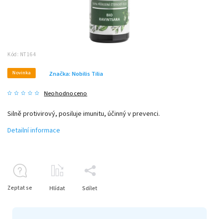
Kód:
NT164
Novinka
Značka:
Nobilis Tilia
Neohodnoceno
Silně protivirový, posiluje imunitu, účinný v prevenci.
Detailní informace
Zeptat se
Hlídat
Sdílet