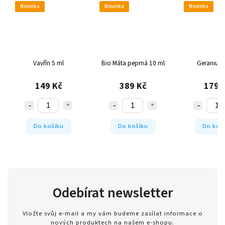
Novinka
Novinka
Novinka
Vavřín 5 ml
Bio Máta peprná 10 ml
Geranium
149 Kč
389 Kč
179 
Do košíku
Do košíku
Do koš
Odebírat newsletter
Vložte svůj e-mail a my vám budeme zasílat informace o
nových produktech na našem e-shopu.