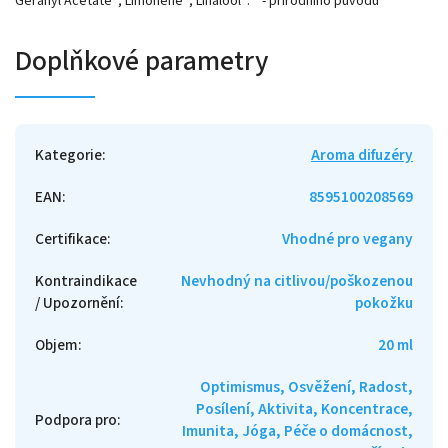
Geranyl Acetate*; Limonene*; Linalool*. * - přírodního původu
Doplňkové parametry
Kategorie
:
Aroma difuzéry
EAN
:
8595100208569
Certifikace
:
Vhodné pro vegany
Kontraindikace
Nevhodný na citlivou/poškozenou
/ Upozornění
:
pokožku
Objem
:
20 ml
Optimismus, Osvěžení, Radost,
Posílení, Aktivita, Koncentrace,
Podpora pro
:
Imunita, Jóga, Péče o domácnost,