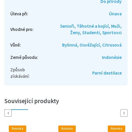
Do přírody
Úleva při
:
Únava
Senioři, Těhotné a kojící, Muži,
Vhodné pro
:
Ženy, Studenti, Sportovci
Vůně
:
Bylinná, Osvěžující, Citrusová
Země původu
:
Indonésie
Způsob
Parní destilace
získávání
:
Související produkty
Previous
Next
Novinka
Novinka
Novinka