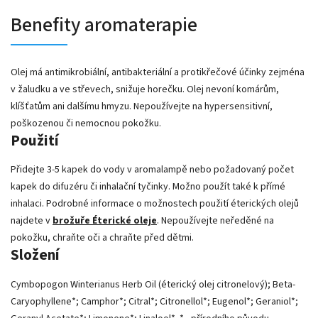
Benefity aromaterapie
Olej má antimikrobiální, antibakteriální a protikřečové účinky zejména
v žaludku a ve střevech, snižuje horečku. Olej nevoní komárům,
klíšťatům ani dalšímu hmyzu. Nepoužívejte na hypersensitivní,
poškozenou či nemocnou pokožku.
Použití
Přidejte 3-5 kapek do vody v aromalampě nebo požadovaný počet
kapek do difuzéru či inhalační tyčinky. Možno použít také k přímé
inhalaci. Podrobné informace o možnostech použití éterických olejů
najdete v
brožuře Éterické oleje
. Nepoužívejte neředěné na
pokožku, chraňte oči a chraňte před dětmi.
Složení
Cymbopogon Winterianus Herb Oil (éterický olej citronelový); Beta-
Caryophyllene*; Camphor*; Citral*; Citronellol*; Eugenol*; Geraniol*;