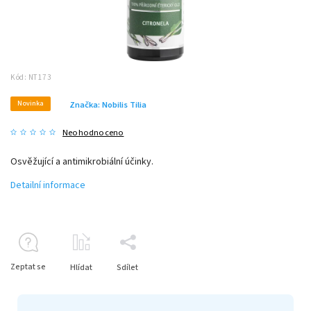
Kód:
NT173
Novinka
Značka:
Nobilis Tilia
Neohodnoceno
Osvěžující a antimikrobiální účinky.
Detailní informace
Zeptat se
Hlídat
Sdílet