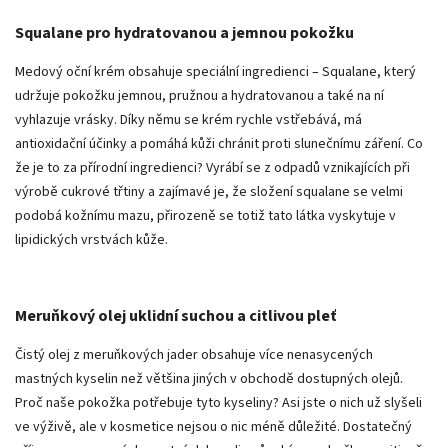
Squalane pro hydratovanou a jemnou pokožku
Medový oční krém obsahuje speciální ingredienci – Squalane, který
udržuje pokožku jemnou, pružnou a hydratovanou a také na ní
vyhlazuje vrásky. Díky němu se krém rychle vstřebává, má
antioxidační účinky a pomáhá kůži chránit proti slunečnímu záření. Co
že je to za přírodní ingredienci? Vyrábí se z odpadů vznikajících při
výrobě cukrové třtiny a zajímavé je, že složení squalane se velmi
podobá kožnímu mazu, přirozeně se totiž tato látka vyskytuje v
lipidických vrstvách kůže.
Meruňkový olej uklidní suchou a citlivou pleť
Čistý olej z meruňkových jader obsahuje více nenasycených
mastných kyselin než většina jiných v obchodě dostupných olejů.
Proč naše pokožka potřebuje tyto kyseliny? Asi jste o nich už slyšeli
ve výživě, ale v kosmetice nejsou o nic méně důležité. Dostatečný