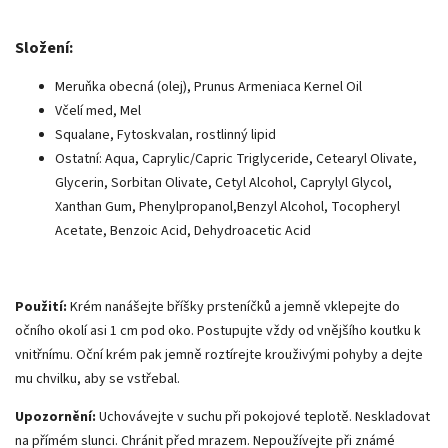
Složení:
Meruňka obecná (olej),
Prunus Armeniaca
Kernel Oil
Včelí med, Mel
Squalane, Fytoskvalan, rostlinný lipid
Ostatní: Aqua, Caprylic/Capric Triglyceride, Cetearyl Olivate,
Glycerin, Sorbitan Olivate, Cetyl Alcohol, Caprylyl Glycol,
Xanthan Gum, Phenylpropanol,Benzyl Alcohol, Tocopheryl
Acetate, Benzoic Acid, Dehydroacetic Acid
Použití:
Krém nanášejte bříšky prsteníčků a jemně vklepejte do
očního okolí asi 1 cm pod oko. Postupujte vždy od vnějšího koutku k
vnitřnímu. Oční krém pak jemně roztírejte krouživými pohyby a dejte
mu chvilku, aby se vstřebal.
Upozornění:
Uchovávejte v suchu při pokojové teplotě. Neskladovat
na přímém slunci. Chránit před mrazem. Nepoužívejte při známé