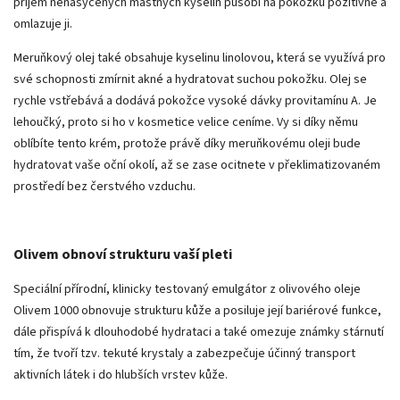
příjem nenasycených mastných kyselin působí na pokožku pozitivně a
omlazuje ji.
Meruňkový olej také obsahuje kyselinu linolovou, která se využívá pro
své schopnosti zmírnit akné a hydratovat suchou pokožku. Olej se
rychle vstřebává a dodává pokožce vysoké dávky provitamínu A. Je
lehoučký, proto si ho v kosmetice velice ceníme. Vy si díky němu
oblíbíte tento krém, protože právě díky meruňkovému oleji bude
hydratovat vaše oční okolí, až se zase ocitnete v překlimatizovaném
prostředí bez čerstvého vzduchu.
Olivem obnoví strukturu vaší pleti
Speciální přírodní, klinicky testovaný emulgátor z olivového oleje
Olivem 1000 obnovuje strukturu kůže a posiluje její bariérové funkce,
dále přispívá k dlouhodobé hydrataci a také omezuje známky stárnutí
tím, že tvoří tzv. tekuté krystaly a zabezpečuje účinný transport
aktivních látek i do hlubších vrstev kůže.