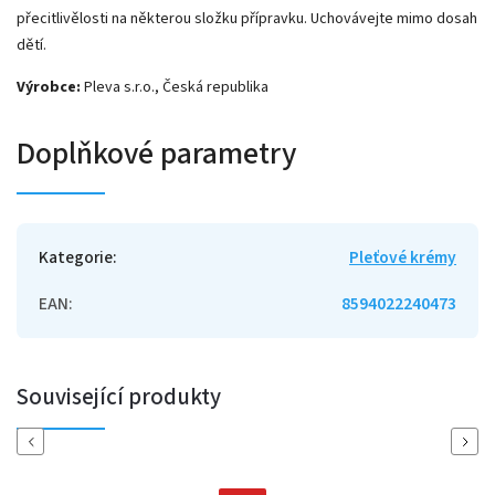
přecitlivělosti na některou složku přípravku. Uchovávejte mimo dosah
dětí.
Výrobce:
Pleva s.r.o., Česká republika
Doplňkové parametry
Kategorie
:
Pleťové krémy
EAN
:
8594022240473
Související produkty
Previous
Next