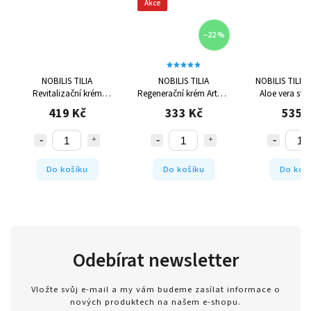
Akce
–22 %
NOBILIS TILIA
NOBILIS TILIA
NOBILIS TILIA 
Revitalizační krém
Regenerační krém Arteris
Aloe vera svě
Slaměnka 50 ml
50 ml
419 Kč
333 Kč
535 
Do košíku
Do košíku
Do koš
Odebírat newsletter
Vložte svůj e-mail a my vám budeme zasílat informace o
nových produktech na našem e-shopu.