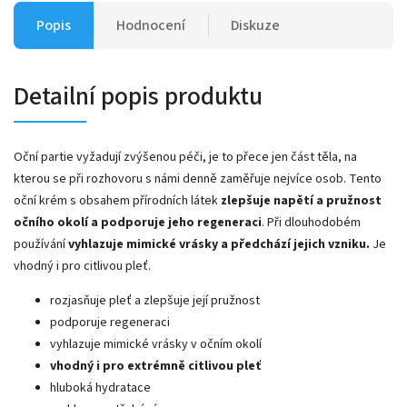
Popis
Hodnocení
Diskuze
Detailní popis produktu
Oční partie vyžadují zvýšenou péči, je to přece jen část těla, na
kterou se při rozhovoru s námi denně zaměřuje nejvíce osob. Tento
oční krém s obsahem přírodních látek
zlepšuje napětí a pružnost
očního okolí a podporuje jeho regeneraci
. Při dlouhodobém
používání
vyhlazuje mimické vrásky a předchází jejich vzniku.
Je
vhodný i pro citlivou pleť.
rozjasňuje pleť a zlepšuje její pružnost
podporuje regeneraci
vyhlazuje mimické vrásky v očním okolí
vhodný i pro extrémně citlivou pleť
hluboká hydratace