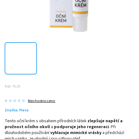
Kód:
PL18
Neohodnoceno
Značka:
Pleva
Tento oční krém s obsahem přírodních látek
zlepšuje napětí a
pružnost očního okolí
a
podporuje jeho regeneraci
.
Při
dlouhodobém používání
vyhlazuje mimické vrásky
a předchází
jejich vzniku. Je vhodný i pro citlivou pleť.