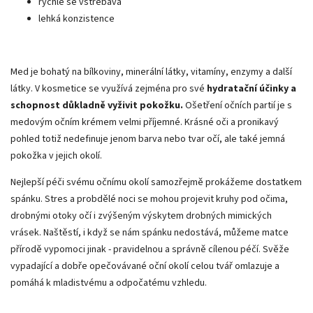
rychle se vstřebává
lehká konzistence
Med je bohatý na bílkoviny, minerální látky, vitamíny, enzymy a další
látky. V kosmetice se využívá zejména pro své
hydratační účinky a
schopnost důkladně vyživit pokožku.
Ošetření očních partií je s
medovým očním krémem velmi příjemné. Krásné oči a pronikavý
pohled totiž nedefinuje jenom barva nebo tvar očí, ale také jemná
pokožka v jejich okolí.
Nejlepší péči svému očnímu okolí samozřejmě prokážeme dostatkem
spánku. Stres a probdělé noci se mohou projevit kruhy pod očima,
drobnými otoky očí i zvýšeným výskytem drobných mimických
vrásek. Naštěstí, i když se nám spánku nedostává, můžeme matce
přírodě vypomoci jinak - pravidelnou a správně cílenou péčí. Svěže
vypadající a dobře opečovávané oční okolí celou tvář omlazuje a
pomáhá k mladistvému a odpočatému vzhledu.