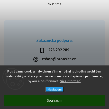
29.10.2025
Zákaznická podpora:
226 292 289
eshop@proasist.cz
Používáme cookies, abychom Vám umožnili pohodlné prohlížení
webu a díky analýze provozu webu neustále zlepšovali jeho funkce,
výkon a použitelnost.
Více informací
Copyright 2026
ProAsist
. Všechna práva vyhrazena.
Vytvořil
Shoptet
| Design
Shoptak.cz
Nastavení
Souhlasím
Dopravné zdarma při objednávce nad 1 999 Kč.