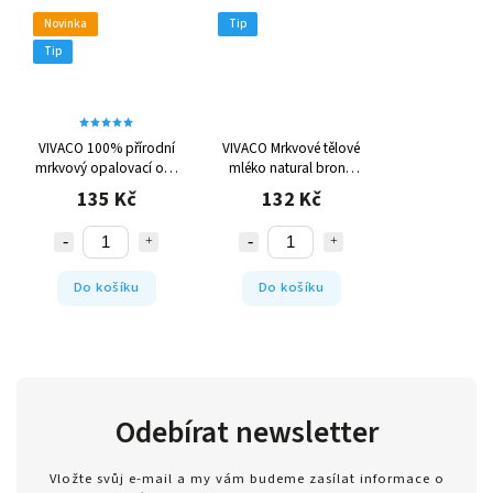
Novinka
Tip
Tip
VIVACO 100% přírodní
VIVACO Mrkvové tělové
mrkvový opalovací olej
mléko natural bronz
bez UV filtrů 150 ml
150 ml
135 Kč
132 Kč
Do košíku
Do košíku
Odebírat newsletter
Vložte svůj e-mail a my vám budeme zasílat informace o