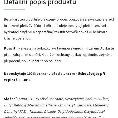
Detailní popis produktu
Beta-karoten urychluje přirozený proces opalování a zvýrazňuje efekt
bronzové pleti. Zvláčňující přírodní oleje poskytují pleti intenzivní
hydrataci a výživu a napomáhají tak udržet vaši pokožku hebkou a
krásně opálenou.
Použití:
Naneste na pokožku vystavenou slunečnímu záření. Aplikujte
před zahájením slunění. K udržení ochrany aplikaci opakujte, zejména
při pocení, po koupání nebo osušení.
Neposkytuje 100% ochranu před sluncem - Uchovávejte při
teplotě 5 - 30°C
Složení:
Aqua, C12-15 Alkyl Benzoate, Octocrylene, Barium Sulfate,
Butyl Methoxydibenzoylmethane, Ethylhexyl, Salicylate, Ethylhexyl
Dimethyl PABA, Titanium Dioxide, Octyldodecanol, Octyldodecyl
Xyloside, PEG-30 Dipolyhydroxystearate, Acrylates/ C10-30 Alkyl