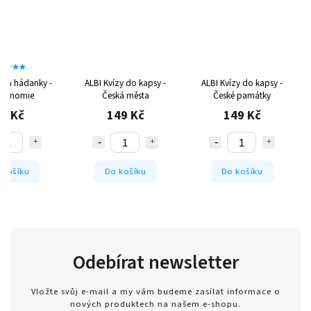
zy a hádanky -
ALBI Kvízy do kapsy -
ALBI Kvízy do kapsy -
tronomie
Česká města
České památky
9 Kč
149 Kč
149 Kč
 košíku
Do košíku
Do košíku
Odebírat newsletter
Vložte svůj e-mail a my vám budeme zasílat informace o
nových produktech na našem e-shopu.