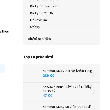
Dárky pro každého
Dárky do 250 Kč
Elektronika
Svíčky
ostkou
Akční nabídka
Top 10 produktů
Namman Muay Active krém 100g
289 Kč
ANABOX Denní dávkovač na léky
barevný
47 Kč
Namman Muay Movifar 30 kapslí