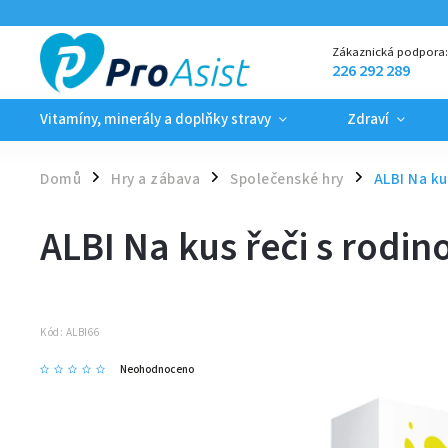
Zákaznická podpora
226 292 289
Vitamíny, minerály a doplňky stravy
Zdraví
Domů
Hry a zábava
Společenské hry
ALBI Na ku
/
/
/
ALBI Na kus řeči s rodin
Kód:
ALBI66
Neohodnoceno