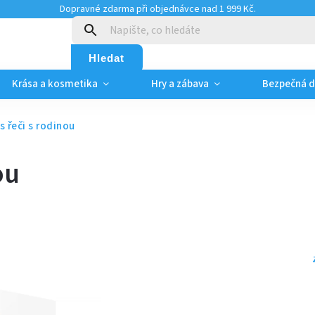
Dopravné zdarma při objednávce nad 1 999 Kč.
:
Hledat
Krása a kosmetika
Hry a zábava
Bezpečná 
s řeči s rodinou
ou