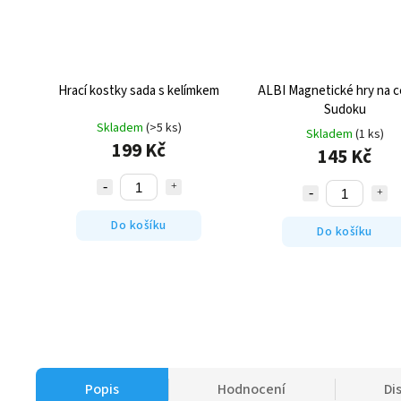
Hrací kostky sada s kelímkem
ALBI Magnetické hry na c
Sudoku
Skladem
(>5 ks)
Skladem
(1 ks)
199 Kč
145 Kč
Do košíku
Do košíku
Popis
Hodnocení
Di