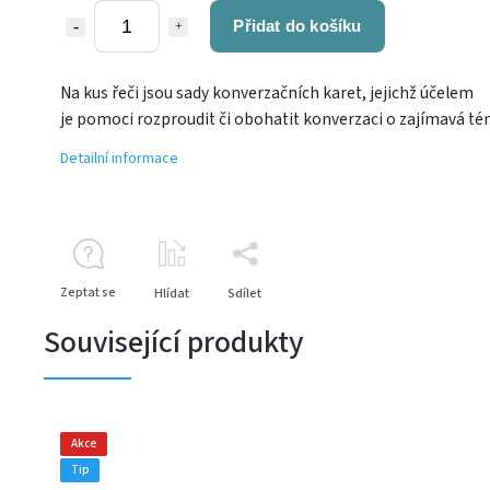
Přidat do košíku
Na kus řeči jsou sady konverzačních karet, jejichž účelem
je pomoci rozproudit či obohatit konverzaci o zajímavá té
Detailní informace
Zeptat se
Hlídat
Sdílet
Související produkty
Akce
Tip