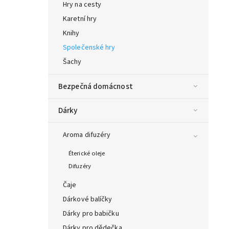
Hry na cesty
Karetní hry
Knihy
Společenské hry
Šachy
Bezpečná domácnost
Dárky
Aroma difuzéry
Éterické oleje
Difuzéry
Čaje
Dárkové balíčky
Dárky pro babičku
Dárky pro dědečka