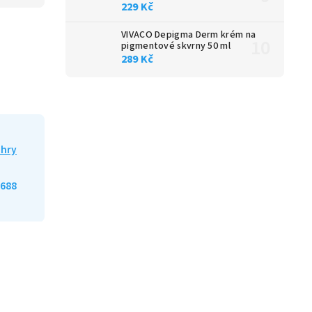
229 Kč
VIVACO Depigma Derm krém na
pigmentové skvrny 50 ml
289 Kč
 hry
688