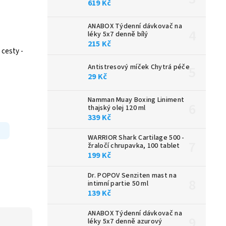
619 Kč
ANABOX Týdenní dávkovač na
léky 5x7 denně bílý
215 Kč
 cesty -
Antistresový míček Chytrá péče
29 Kč
Namman Muay Boxing Liniment
thajský olej 120 ml
339 Kč
WARRIOR Shark Cartilage 500 -
žraločí chrupavka, 100 tablet
199 Kč
Dr. POPOV Senziten mast na
intimní partie 50 ml
139 Kč
ANABOX Týdenní dávkovač na
léky 5x7 denně azurový