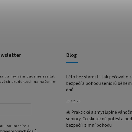
ewsletter
Blog
-mail a my vám budeme zasílat
Léto bez starostí: Jak pečovat o z
ových produktech na našem e-
bezpečí a pohodu seniorů během
dnů
13.7.2026
🎄 Praktické a smysluplné vánočn
seniory: Co skutečně potěší a pod
bezpečí i zimní pohodu
ilu souhlasíte s
hrany osobních údajů