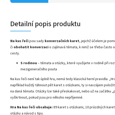
Detailní popis produktu
Na kus řeči
jsou sady
konverzačních karet
, jejichž účelem je pom
či
obohatit konverzaci
o zajímavá témata, k nimž se třeba často o
cesty.
S rodinou
– témata a otázky, které využijete v rodině při roz
mezigeneračního pouta
Na kus řeči není tak úplně hra, nemá tedy klasická herní pravidla. „H
například každý táhnout pět karet s otázkami, ty si navzájem položit
na daná témata. Otázky lze také přeskakovat, nebo už na začátku „p
vyškrtnout, pokud jsou pro někoho nepříjemné.
Hra Na kus řeči obsahuje:
89 karet s otázkami, 10 prázdných karet 
otázky a návod s tipy.