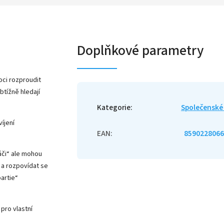
Doplňkové parametry
oci rozproudit
btížně hledají
Kategorie
:
Společenské
víjení
EAN
:
8590228066
ráči“ ale mohou
 a rozpovídat se
artie“
pro vlastní