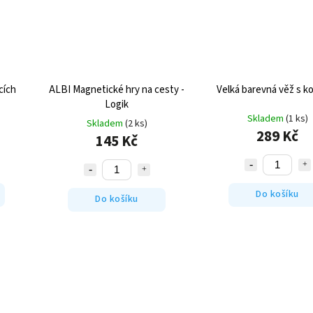
cích
ALBI Magnetické hry na cesty -
Velká barevná věž s k
Logik
Skladem
(1 ks)
Skladem
(2 ks)
289 Kč
145 Kč
Do košíku
Do košíku