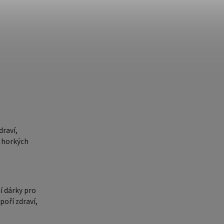
draví,
 horkých
í dárky pro
poří zdraví,