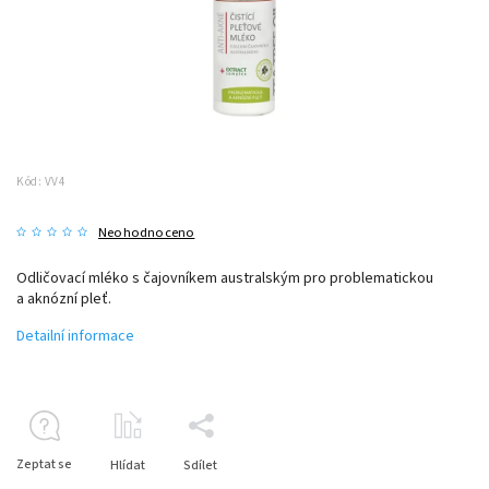
Kód:
VV4
Neohodnoceno
Odličovací mléko s čajovníkem australským pro problematickou
a aknózní pleť.
Detailní informace
Zeptat se
Hlídat
Sdílet