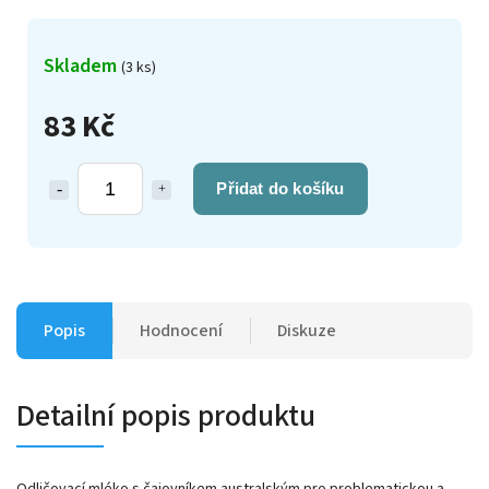
Skladem
(3 ks)
83 Kč
Přidat do košíku
Popis
Hodnocení
Diskuze
Detailní popis produktu
Odličovací mléko s čajovníkem australským pro problematickou a