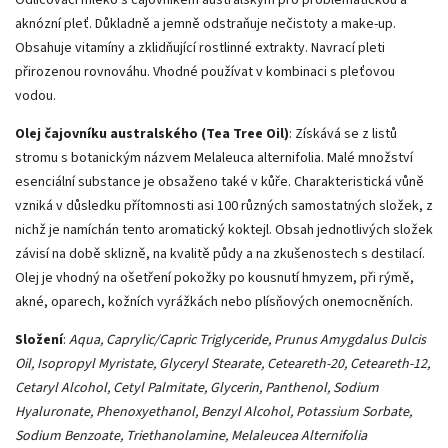
aknózní pleť. Důkladně a jemně odstraňuje nečistoty a make-up.
Obsahuje vitamíny a zklidňující rostlinné extrakty. Navrací pleti
přirozenou rovnováhu. Vhodné používat v kombinaci s pleťovou
vodou.
Olej čajovníku australského (Tea Tree Oil)
: Získává se z listů
stromu s botanickým názvem Melaleuca alternifolia. Malé množství
esenciální substance je obsaženo také v kůře. Charakteristická vůně
vzniká v důsledku přítomnosti asi 100 různých samostatných složek, z
nichž je namíchán tento aromatický koktejl. Obsah jednotlivých složek
závisí na době sklizně, na kvalitě půdy a na zkušenostech s destilací.
Olej je vhodný na ošetření pokožky po kousnutí hmyzem, při rýmě,
akné, oparech, kožních vyrážkách nebo plísňových onemocněních.
Složení
:
Aqua, Caprylic/Capric Triglyceride, Prunus Amygdalus Dulcis
Oil, Isopropyl Myristate, Glyceryl Stearate, Ceteareth-20, Ceteareth-12,
Cetaryl Alcohol, Cetyl Palmitate, Glycerin, Panthenol, Sodium
Hyaluronate, Phenoxyethanol, Benzyl Alcohol, Potassium Sorbate,
Sodium Benzoate, Triethanolamine, Melaleucea Alternifolia