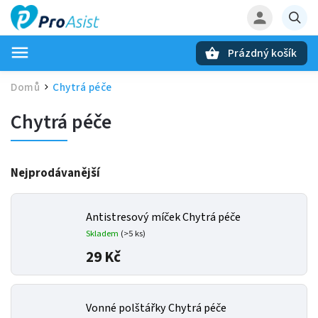
Prázdný košík
Hledat
Domů
Chytrá péče
/
Chytrá péče
Nejprodávanější
Antistresový míček Chytrá péče
Skladem
(>5 ks)
29 Kč
Vonné polštářky Chytrá péče