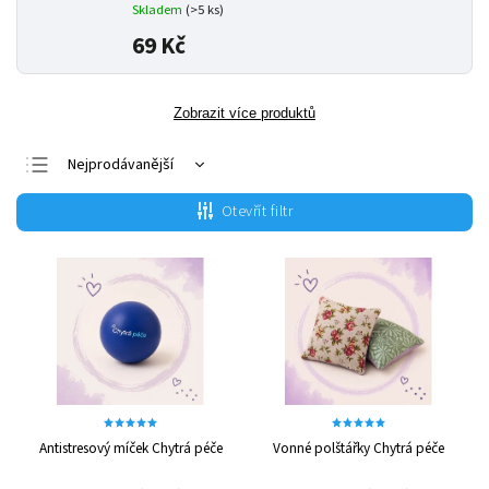
Skladem
(>5 ks)
69 Kč
Zobrazit více produktů
Nejprodávanější
Nejlevnější
Otevřít filtr
Nejdražší
Abecedně
Antistresový míček Chytrá péče
Vonné polštářky Chytrá péče