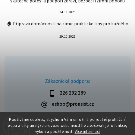
skutečně potěší a podpoří zdraví, bezpečí i zimní pohodu
24.11.2025
🏠 Příprava domácnosti na zimu: praktické tipy pro každého
29.10.2025
Zákaznická podpora:
226 292 289
eshop@proasist.cz
Používáme cookies, abychom Vám umožnili pohodlné prohlížení
webu a díky analýze provozu webu neustále zlepšovali jeho funkce,
výkon a použitelnost.
Více informací
Copyright 2026
ProAsist
. Všechna práva vyhrazena.