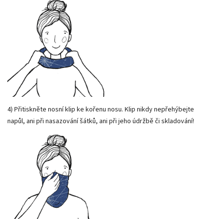
4) Přitiskněte nosní klip ke kořenu nosu. Klip nikdy nepřehýbejte
napůl, ani při nasazování šátků, ani při jeho údržbě či skladování!