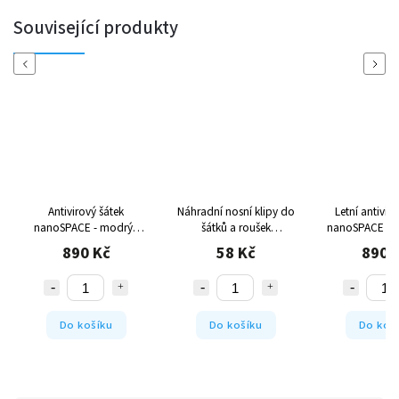
Související produkty
Previous
Next
Náhradní nosní klipy do
Letní antivirový šátek
Antivirový
šátků a roušek
nanoSPACE - multicolor
nanoSPACE -
nanoSPACE
editio
58 Kč
890 Kč
890 
Do košíku
Do košíku
Do koš