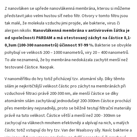
Z nanovláken se upřede nanovlákenná membrána, kterou si můžeme
představit jako velmi hustou síť nebo filtr. Otvory v tomto filtru jsou
tak malé, že molekula vzduchu jimi projde, ale bakterie, virus či
alergen nikoliv.
Nanovlákenná membrána v antivirovém šátku je
od společnosti PARDAM a má otestovaný záchyt na částice 0,1-
0,3um (100-300 nanometrů) účinnost 97-99 %.
Bakterie se obvykle
pohybují ve velikosti 200 – 1000 nanometrů, viry 20 – 400 nanometrů.
To ale neznamená, že by membrána nedokázala zachytit menší než
testované částice. Naopak.
V nanoměřítku do hry totiž přicházejí tzv. atomární síly. Díky těmto
silám je nejkritičtější velikost částic pro záchyt na membránách při
vzduchové filtraci právě 200-300 nm, ale menší částice se díky
atomárním silám zachytávají jednodušeji! 200-300nm částice prochází
přes membrány nejsnadněji, proto se běžně testují filtrační materiály
právě na tuto velikost. Částice větší a menší než 200 - 300nm se
zachycují na vláknech mnohem efektivněji a ulpívají na nich, u malých
částic totiž vstupují do hry tzv. Van der Waalsovy síly. Navíc bakterie a