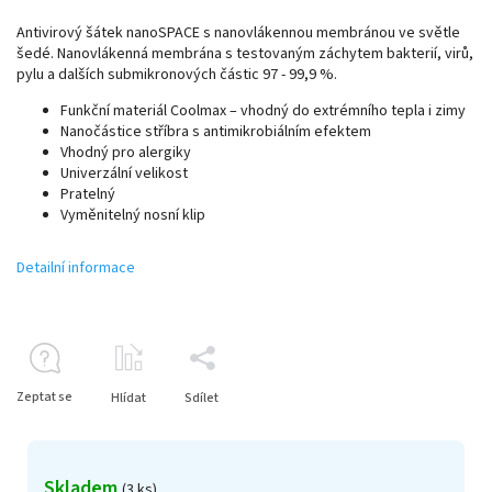
Antivirový šátek nanoSPACE s nanovlákennou membránou ve světle
šedé. Nanovlákenná membrána s testovaným záchytem bakterií, virů,
pylu a dalších submikronových částic 97 - 99,9 %.
Funkční materiál Coolmax – vhodný do extrémního tepla i zimy
Nanočástice stříbra s antimikrobiálním efektem
Vhodný pro alergiky
Univerzální velikost
Pratelný
Vyměnitelný nosní klip
Detailní informace
Zeptat se
Hlídat
Sdílet
Skladem
(3 ks)