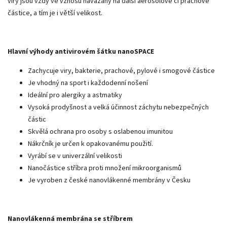
viry jsou vždy ve vznosu navázány na další aerosolové či prachové
částice, a tím je i větší velikost.
Hlavní výhody antivirovém šátku nanoSPACE
Zachycuje viry, bakterie, prachové, pylové i smogové částice
Je vhodný na sport i každodenní nošení
Ideální pro alergiky a astmatiky
Vysoká prodyšnost a velká účinnost záchytu nebezpečných
částic
Skvělá ochrana pro osoby s oslabenou imunitou
Nákrčník je určen k opakovanému použití.
Vyrábí se v univerzální velikosti
Nanočástice stříbra proti množení mikroorganismů
Je vyroben z české nanovlákenné membrány v Česku
Nanovlákenná membrána se stříbrem