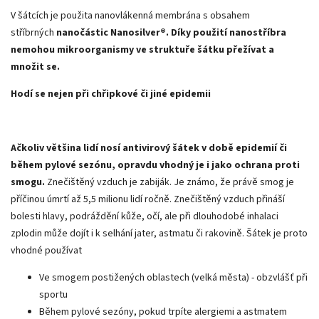
V šátcích je použita nanovlákenná membrána s obsahem
stříbrných
nanočástic Nanosilver®. Díky použití nanostříbra
nemohou mikroorganismy ve struktuře šátku přežívat a
množit se.
Hodí se nejen při chřipkové či jiné epidemii
Ačkoliv většina lidí nosí antivirový šátek v době epidemií či
během pylové sezónu, opravdu vhodný je i jako ochrana proti
smogu.
Znečištěný vzduch je zabiják. Je známo, že právě smog je
příčinou úmrtí až 5,5 milionu lidí ročně. Znečištěný vzduch přináší
bolesti hlavy, podráždění kůže, očí, ale při dlouhodobé inhalaci
zplodin může dojít i k selhání jater, astmatu či rakovině. Šátek je proto
vhodné používat
Ve smogem postižených oblastech (velká města) - obzvlášť při
sportu
Během pylové sezóny, pokud trpíte alergiemi a astmatem