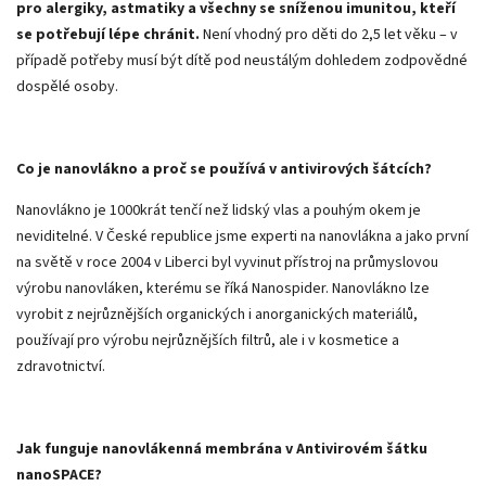
pro alergiky, astmatiky a všechny se sníženou imunitou, kteří
se potřebují lépe chránit.
Není vhodný pro děti do 2,5 let věku – v
případě potřeby musí být dítě pod neustálým dohledem zodpovědné
dospělé osoby.
Co je nanovlákno a proč se používá v antivirových šátcích?
Nanovlákno je 1000krát tenčí než lidský vlas a pouhým okem je
neviditelné. V České republice jsme experti na nanovlákna a jako první
na světě v roce 2004 v Liberci byl vyvinut přístroj na průmyslovou
výrobu nanovláken, kterému se říká Nanospider. Nanovlákno lze
vyrobit z nejrůznějších organických i anorganických materiálů,
používají pro výrobu nejrůznějších filtrů, ale i v kosmetice a
zdravotnictví.
Jak funguje nanovlákenná membrána v Antivirovém šátku
nanoSPACE?