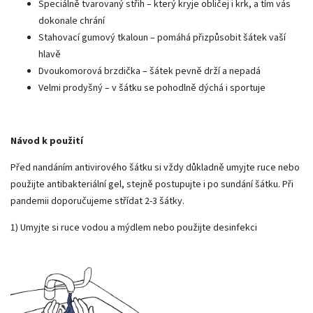
Speciálně tvarovaný střih – který kryje obličej i krk, a tím vás
dokonale chrání
Stahovací gumový tkaloun – pomáhá přizpůsobit šátek vaší
hlavě
Dvoukomorová brzdička – šátek pevně drží a nepadá
Velmi prodyšný – v šátku se pohodlně dýchá i sportuje
Návod k použití
Před nandáním antivirového šátku si vždy důkladně umyjte ruce nebo
použijte antibakteriální gel, stejně postupujte i po sundání šátku. Při
pandemii doporučujeme střídat 2-3 šátky.
1) Umyjte si ruce vodou a mýdlem nebo použijte desinfekci