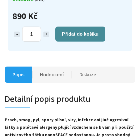
890 Kč
Přidat do košíku
Popis
Hodnocení
Diskuze
Detailní popis produktu
Prach, smog, pyl, spory plísní, viry, infekce ani jiné agresivní
látky a polétavé alergeny plující vzduchem se k vám při použití
antivirového šátku nanoSPACE nedostanou. Je proto vhodný