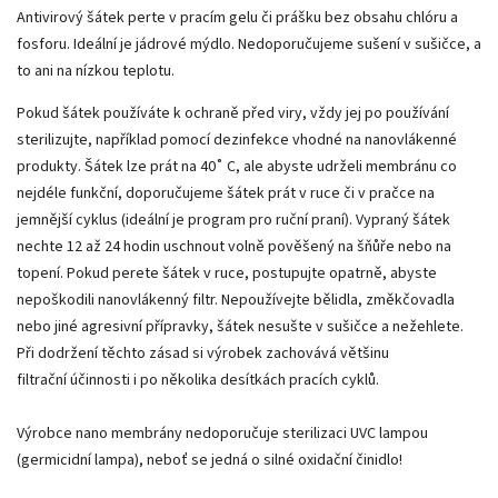
Antivirový šátek perte v pracím gelu či prášku bez obsahu chlóru a
fosforu. Ideální je jádrové mýdlo. Nedoporučujeme sušení v sušičce, a
to ani na nízkou teplotu.
Pokud šátek používáte k ochraně před viry, vždy jej po používání
sterilizujte, například pomocí dezinfekce vhodné na nanovlákenné
produkty. Šátek lze prát na 40˚ C, ale abyste udrželi membránu co
nejdéle funkční, doporučujeme šátek prát v ruce či v pračce na
jemnější cyklus (ideální je program pro ruční praní). Vypraný šátek
nechte 12 až 24 hodin uschnout volně pověšený na šňůře nebo na
topení. Pokud perete šátek v ruce, postupujte opatrně, abyste
nepoškodili nanovlákenný filtr. Nepoužívejte bělidla, změkčovadla
nebo jiné agresivní přípravky, šátek nesušte v sušičce a nežehlete.
Při dodržení těchto zásad si výrobek zachovává většinu
filtrační účinnosti i po několika desítkách pracích cyklů.
Výrobce nano membrány nedoporučuje sterilizaci UVC lampou
(germicidní lampa), neboť se jedná o silné oxidační činidlo!