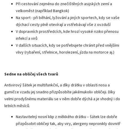
Při cestování zejména do znečištěných asijských zemí a
velkoměst (například Bangkok)
Na sport - při běhání, lyžování a jiných sportech, kdy se vaše
dýchací cesty plně otevírají a vstřebávají vše z ovzduší
V dopravních prostředcích, kde hrozí vysoké riziko přenosu
infekcí a virů
V dalších situacích, kdy se potřebujete chránit před vnějšími
vlivy (rybaření, střelnice, horolezení, jízda na motorce aj.)
Sedne na obličej všech tvarů
Antivirový šátek je multifunkční, a díky drátku v oblasti nosu a
gumičce vzadu jej snadno přizpůsobíte jakémukoliv obličeji. Díky
velmi prodyšnému materiálu se v něm dobře dýchá a je vhodný i do
letních měsíců.
Nastavitelný nosní klip z měkkého drátku – šátek lze dobře
přizpůsobit obličeji tak, aby viry, alergeny nepronikly dovnitř