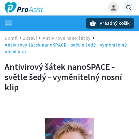
Prázdný košík
Hledat
Domů
Zdraví
Antivirové nano šátky
/
/
/
Antivirový šátek nanoSPACE - světle šedý - vyměnitelný
nosní klip
Antivirový šátek nanoSPACE -
světle šedý - vyměnitelný nosní
klip