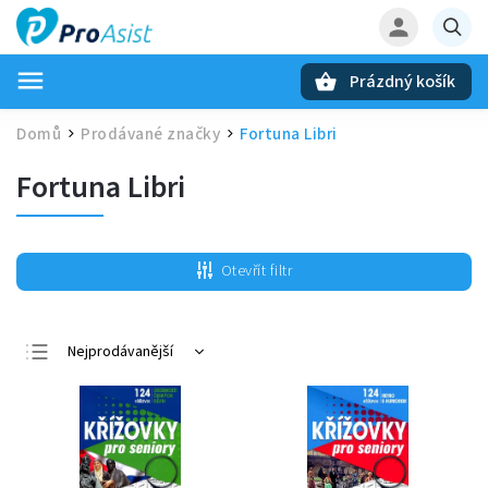
Prázdný košík
Hledat
Domů
Prodávané značky
Fortuna Libri
/
/
Fortuna Libri
Otevřít filtr
Nejprodávanější
Nejlevnější
Nejdražší
Abecedně