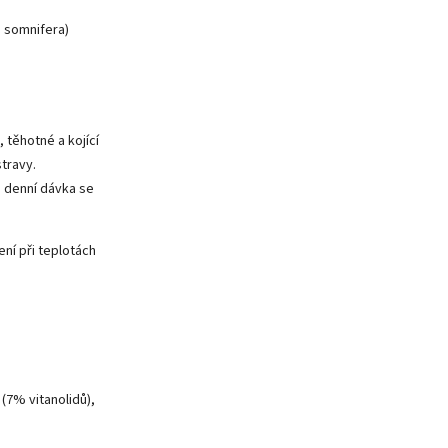
 somnifera)
 těhotné a kojící
travy.
 denní dávka se
ní při teplotách
(7% vitanolidů),