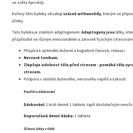
ze světa Ajurvédy.
Kořeny této bylinky obsahují
vzácné withanolidy
, kterým se připisu
účinky.
Tato bylinka je známým adaptogenem.
Adaptogeny jsou
látky, kte
přizpůsobit se různým emocionálním a zároveň fyzickým stresovým 
Přispívá k optimální duševní a kognitivní činnosti, relaxaci.
Nervové tonikum.
Zlepšuje odolnost těla před stresem - pomáhá tělu vyr
stresem.
Podpora v období duševního, nervového napětí a úzkosti.
Použití a dávkování
Dávkování:
1-krát denně 1 tabletu zapít dostatečným množs
Doporučená denní dávka:
1 tableta
Účinné látky v ODD