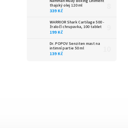
Namman Muay Boxing Liniment
thajský olej 120 ml
339 Kč
WARRIOR Shark Cartilage 500 -
žraločí chrupavka, 100 tablet
199 Kč
Dr. POPOV Senziten mast na
intimní partie 50 ml
139 Kč