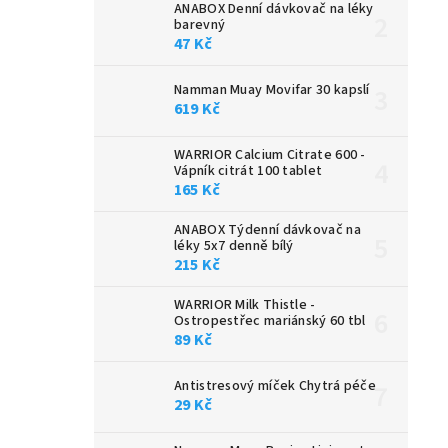
ANABOX Denní dávkovač na léky
barevný
47 Kč
Namman Muay Movifar 30 kapslí
619 Kč
WARRIOR Calcium Citrate 600 -
Vápník citrát 100 tablet
165 Kč
ANABOX Týdenní dávkovač na
léky 5x7 denně bílý
215 Kč
WARRIOR Milk Thistle -
Ostropestřec mariánský 60 tbl
89 Kč
Antistresový míček Chytrá péče
29 Kč