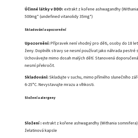
Účinné látky v DDD:
extrakt z kořene ashwagandhy (Withania
500mg* (undefined vitanolidy 35mg*)
Skladování a upozornění
Upozornění:
Přípravek není vhodný pro děti, osoby do 18 let,
ženy. Doplněk stravy se nesmí používat jako náhrada pestré s
Uchovávejte mimo dosah malých dětí. Stanovená doporučená
nesmí překročit.
Skladování:
Skladujte v suchu, mimo přímého slunečního záře
6-25°C. Nevystavujte mrazu a vlhkosti.
Složení a alergeny
Složení
:
extrakt z kořene ashwagandhy (Withania somnifera) 
želatinová kapsle