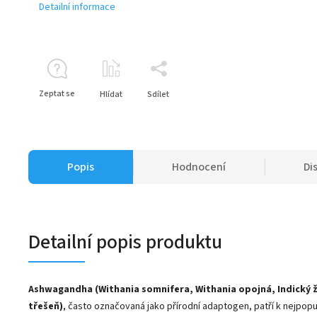
Detailní informace
Zeptat se
Hlídat
Sdílet
Popis
Hodnocení
Di
Detailní popis produktu
Ashwagandha (Withania somnifera, Withania opojná, Indický 
třešeň)
, často označovaná jako přírodní adaptogen, patří k nejpop