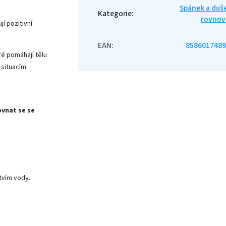
Spánek a duš
Kategorie
:
rovnov
jí pozitivní
EAN
:
8586017489
ré pomáhají tělu
situacím.
ovnat se se
tvím vody.