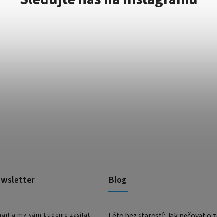
ewsletter
Blog
-mail a my vám budeme zasílat
Léto bez starostí: Jak pečovat o z