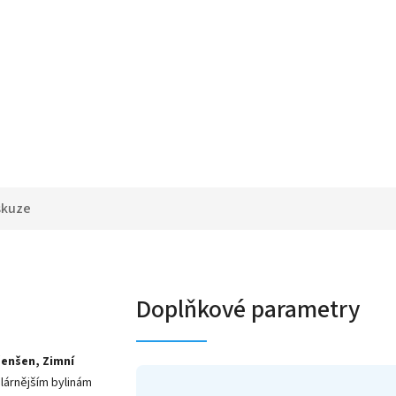
skuze
Doplňkové parametry
ženšen, Zimní
ulárnějším bylinám