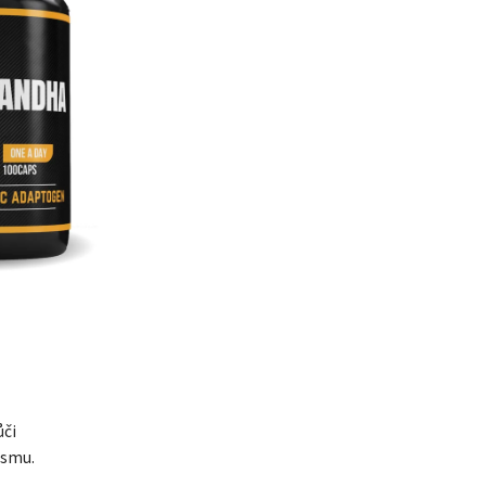
ůči
ismu.