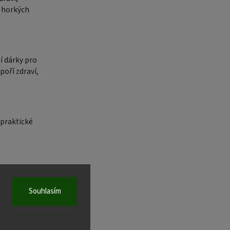
 horkých
í dárky pro
poří zdraví,
 praktické
Souhlasím