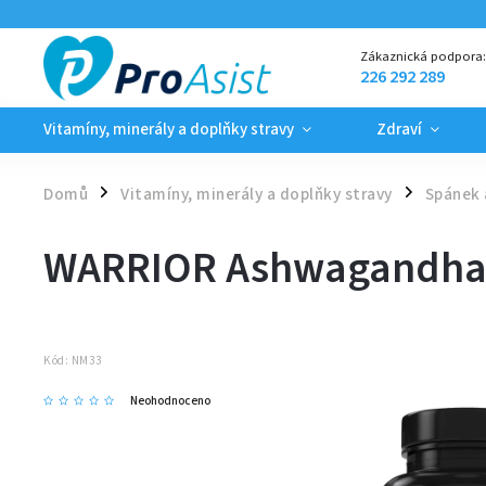
Zákaznická podpora
226 292 289
Vitamíny, minerály a doplňky stravy
Zdraví
Domů
Vitamíny, minerály a doplňky stravy
Spánek 
/
/
WARRIOR Ashwagandha 
Kód:
NM33
Neohodnoceno