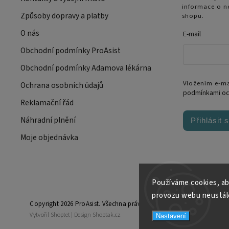
informace o n
Způsoby dopravy a platby
shopu.
O nás
E-mail
Obchodní podmínky ProAsist
Obchodní podmínky Adamova lékárna
Vložením e-ma
Ochrana osobních údajů
podmínkami oc
Reklamační řád
Náhradní plnění
Přihlásit 
Moje objednávka
Používáme cookies, ab
provozu webu neustále
Copyright 2026
ProAsist
. Všechna práva vyhrazena.
Vytvořil
Shoptet
| Design
Shoptak.cz
Nastavení