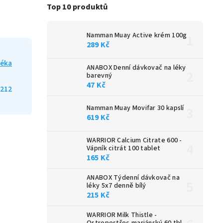
Top 10 produktů
Namman Muay Active krém 100g
289 Kč
léka
ANABOX Denní dávkovač na léky
barevný
47 Kč
212
Namman Muay Movifar 30 kapslí
619 Kč
WARRIOR Calcium Citrate 600 -
Vápník citrát 100 tablet
165 Kč
ANABOX Týdenní dávkovač na
léky 5x7 denně bílý
215 Kč
WARRIOR Milk Thistle -