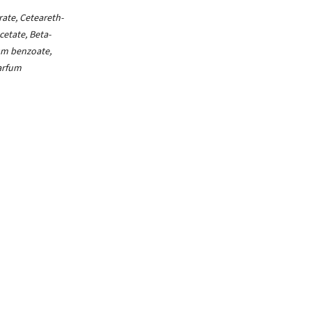
ate, Ceteareth-
cetate, Beta-
um benzoate,
arfum