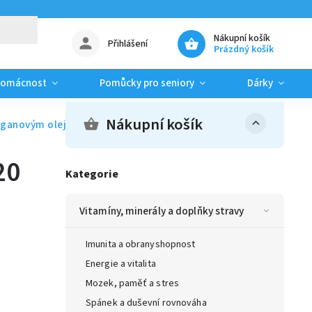
Nákupní košík
Přihlášení
Prázdný košík
domácnost
Pomůcky pro seniory
Dárky
Nákupní košík
rganovým olejem SPF 20 200 ml
20
Kategorie
Vitamíny, minerály a doplňky stravy
Imunita a obranyshopnost
Energie a vitalita
Mozek, paměť a stres
Spánek a duševní rovnováha