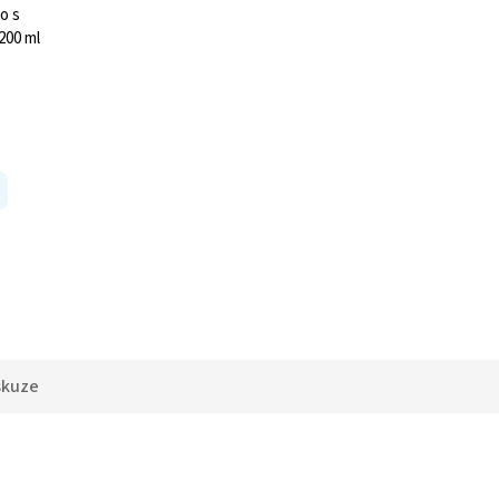
o s
200 ml
skuze