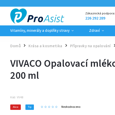
Zákaznická podpora
226 292 289
Vitamíny, minerály a doplňky stravy
Zdraví
Domů
Krása a kosmetika
Přípravky na opalování
/
/
/
VIVACO Opalovací mléko
200 ml
Kód:
VV48
Neohodnoceno
Akce
Tip