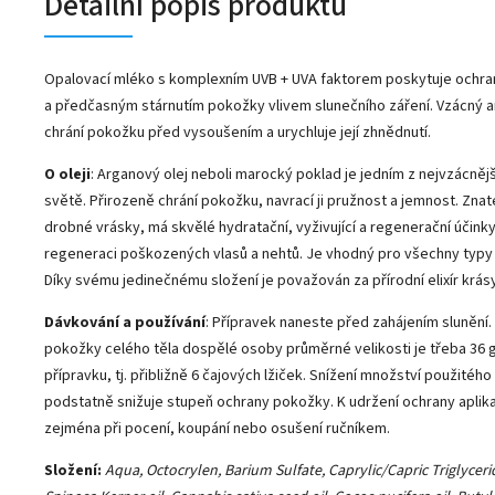
Detailní popis produktu
Opalovací mléko s komplexním UVB + UVA faktorem poskytuje ochra
a předčasným stárnutím pokožky vlivem slunečního záření. Vzácný a
chrání pokožku před vysoušením a urychluje její zhnědnutí.
O oleji
: Arganový olej neboli marocký poklad je jedním z nejvzácnějš
světě. Přirozeně chrání pokožku, navrací ji pružnost a jemnost. Znat
drobné vrásky, má skvělé hydratační, vyživující a regenerační účinky. 
regeneraci poškozených vlasů a nehtů. Je vhodný pro všechny typy 
Díky svému jedinečnému složení je považován za přírodní elixír krásy
Dávkování a používání
: Přípravek naneste před zahájením slunění.
pokožky celého těla dospělé osoby průměrné velikosti je třeba 36 
přípravku, tj. přibližně 6 čajových lžiček. Snížení množství použitého
podstatně snižuje stupeň ochrany pokožky. K udržení ochrany aplika
zejména při pocení, koupání nebo osušení ručníkem.
Složení:
Aqua, Octocrylen, Barium Sulfate, Caprylic/Capric Triglyceri