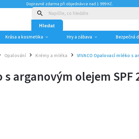
Dopravné zdarma při objednávce nad 1 999 Kč.
:
Hledat
Krása a kosmetika
Hry a zábava
Bezpečná 
Opalování
Krémy a mléka
VIVACO Opalovací mléko s a
/
/
 s arganovým olejem SPF 