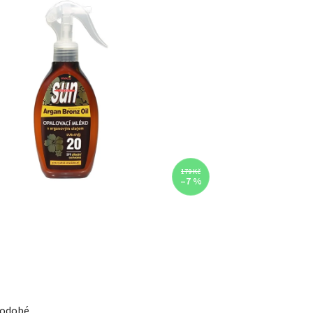
179 Kč
–7 %
hodobé