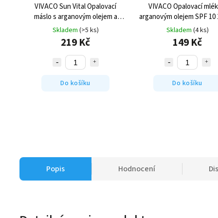
VIVACO Sun Vital Opalovací
VIVACO Opalovací mlék
máslo s arganovým olejem a
arganovým olejem SPF 10 
třpytkami SPF 15 200 ml
Skladem
(>5 ks)
Skladem
(4 ks)
219 Kč
149 Kč
Do košíku
Do košíku
Popis
Hodnocení
Di