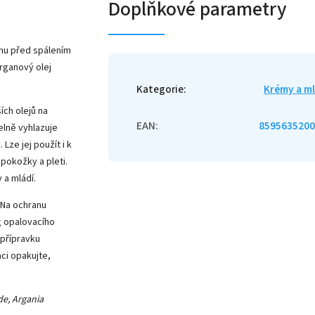
Doplňkové parametry
nu před spálením
rganový olej
Kategorie
:
Krémy a m
ích olejů na
EAN
:
8595635200
elně vyhlazuje
Lze jej použít i k
pokožky a pleti.
 a mládí.
 Na ochranu
g opalovacího
 přípravku
ci opakujte,
de, Argania