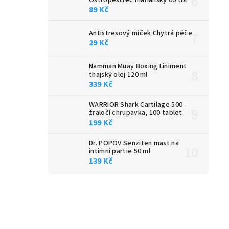
Ostropestřec mariánský 60 tbl
89 Kč
Antistresový míček Chytrá péče
29 Kč
Namman Muay Boxing Liniment
thajský olej 120 ml
339 Kč
WARRIOR Shark Cartilage 500 -
žraločí chrupavka, 100 tablet
199 Kč
Dr. POPOV Senziten mast na
intimní partie 50 ml
139 Kč