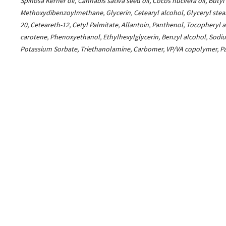
Spinosa Kerner oil, Cannabis sativa seed oil, Cocos nucifera oil, Butyl
Methoxydibenzoylmethane, Glycerin, Cetearyl alcohol, Glyceryl stear
20, Ceteareth-12, Cetyl Palmitate, Allantoin, Panthenol, Tocopheryl a
carotene, Phenoxyethanol, Ethylhexylglycerin, Benzyl alcohol, Sodi
Potassium Sorbate, Triethanolamine, Carbomer, VP/VA copolymer, P