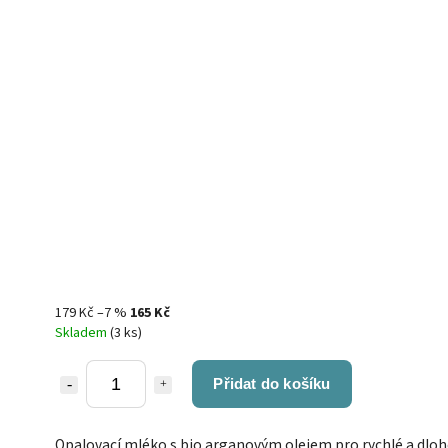
179 Kč
–7 %
165 Kč
Skladem
(3 ks)
Přidat do košíku
Opalovací mléko s bio arganovým olejem pro rychlé a dlo