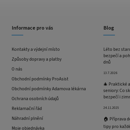
Informace pro vás
Blog
Kontakty a výdejní místo
Léto bez staro
bezpečí a po
Způsoby dopravy a platby
dnů
O nás
13.7.2026
Obchodní podmínky ProAsist
🎄 Praktické 
Obchodní podmínky Adamova lékárna
seniory: Co s
bezpečí i zim
Ochrana osobních údajů
Reklamační řád
24.11.2025
Náhradní plnění
🏠 Příprava d
tipy pro každ
Moje objednávka