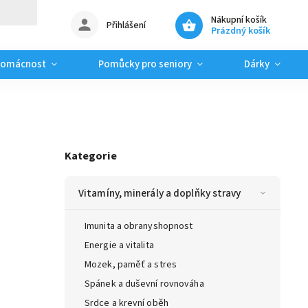
Nákupní košík
Přihlášení
Prázdný košík
domácnost
Pomůcky pro seniory
Dárky
Kategorie
Vitamíny, minerály a doplňky stravy
Imunita a obranyshopnost
Energie a vitalita
Mozek, paměť a stres
Spánek a duševní rovnováha
Srdce a krevní oběh