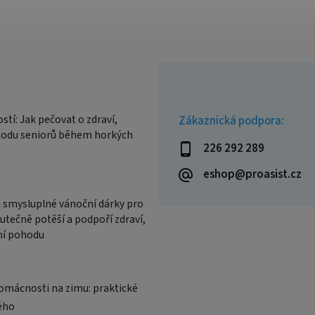
stí: Jak pečovat o zdraví,
Zákaznická podpora:
hodu seniorů během horkých
226 292 289
eshop@proasist.cz
a smysluplné vánoční dárky pro
kutečně potěší a podpoří zdraví,
ní pohodu
omácnosti na zimu: praktické
ého