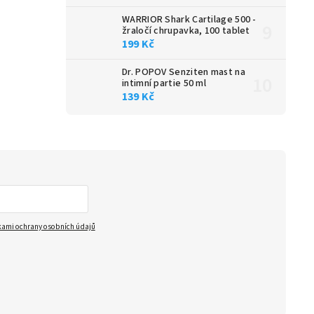
WARRIOR Shark Cartilage 500 -
žraločí chrupavka, 100 tablet
199 Kč
Dr. POPOV Senziten mast na
intimní partie 50 ml
139 Kč
ami ochrany osobních údajů