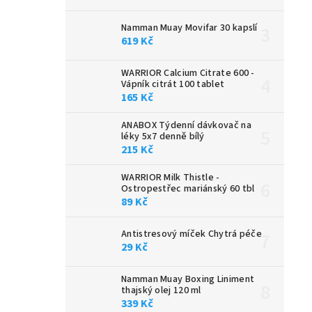
Namman Muay Movifar 30 kapslí
619 Kč
WARRIOR Calcium Citrate 600 -
Vápník citrát 100 tablet
165 Kč
ANABOX Týdenní dávkovač na
léky 5x7 denně bílý
215 Kč
WARRIOR Milk Thistle -
Ostropestřec mariánský 60 tbl
89 Kč
Antistresový míček Chytrá péče
29 Kč
Namman Muay Boxing Liniment
thajský olej 120 ml
339 Kč