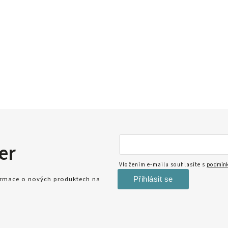
er
Vložením e-mailu souhlasíte s
podmínk
Přihlásit se
formace o nových produktech na