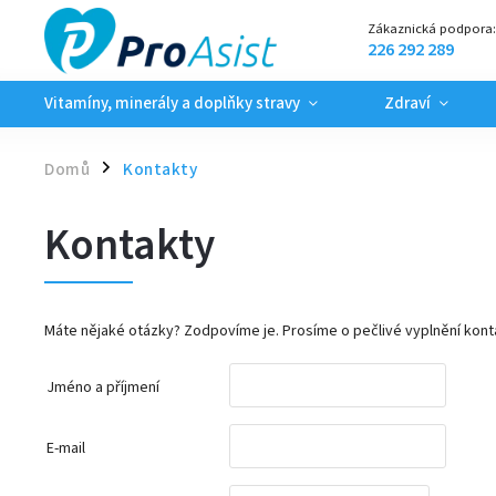
Zákaznická podpora
226 292 289
Vitamíny, minerály a doplňky stravy
Zdraví
Domů
Kontakty
/
Kontakty
Máte nějaké otázky? Zodpovíme je. Prosíme o pečlivé vyplnění konta
Jméno a příjmení
E-mail