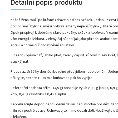
Detailní popis produktu
Každá žena touží po krásné zdravé pleti bez vrásek. Jednou z cest k
pomocí naší bylinné směsi. Vybrali jsme ty nejlepší bylinky, které po
šípek přispívají k dobrému stavu pokožky, ibišek a kopřiva přirozen
vám energii a lehkost. Zelený čaj působí jak jako přírodní antioxidant
zdraví a normální činnost cévní soustavy.
Složení:
Kopřiva nať, jablko plod, zelený čaj list, růžový ibišek květ
asijský) nať.
Pít dva až tři šálky denně, libovolně před jídlem nebo po něm. Jeden 
přikryjte, nechte 10-15 min louhovat a pak ho vypijte.
Referenční hodnota příjmu (4,5 g) obsahuje výluh z 0,9 g jablka, 0,9 g 
koly, 0,45 g rakytníku a 0,45 g šípku.
Nepřekračujte doporučenou denní dávku. není vhodné pro děti, těhot
náhrada pestré stravy. Uchovávejte mimo dosah dětí. Neužívejte s lé
s lékařem.