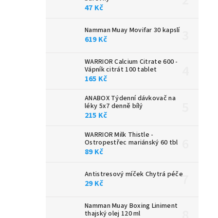
47 Kč
Namman Muay Movifar 30 kapslí
619 Kč
WARRIOR Calcium Citrate 600 -
Vápník citrát 100 tablet
165 Kč
ANABOX Týdenní dávkovač na
léky 5x7 denně bílý
215 Kč
WARRIOR Milk Thistle -
Ostropestřec mariánský 60 tbl
89 Kč
Antistresový míček Chytrá péče
29 Kč
Namman Muay Boxing Liniment
thajský olej 120 ml