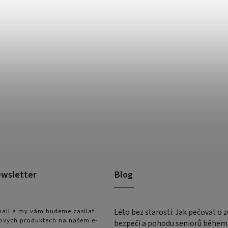
ewsletter
Blog
-mail a my vám budeme zasílat
Léto bez starostí: Jak pečovat o z
ových produktech na našem e-
bezpečí a pohodu seniorů během