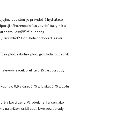
 jejímu dosažení je pravidelná hydratace
dporují přirozenou krásu zevnitř. Rakytník a
ou cestou osvěží tělo, dodají
. „Elixír mládí“ Gotu kola podpoří duševní
, šípek plod, rakytník plod, gotukola (pupečník
nálevový sáček přelijte 0,25 l vroucí vody,
kopřivy, 0,9 g čaje, 0,45 g ibišku, 0,45 g gotu
né a kojící ženy. Výrobek není určen jako
ky na snížení srážlivosti krve bez porady