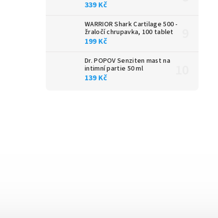
339 Kč
WARRIOR Shark Cartilage 500 -
žraločí chrupavka, 100 tablet
199 Kč
Dr. POPOV Senziten mast na
intimní partie 50 ml
139 Kč