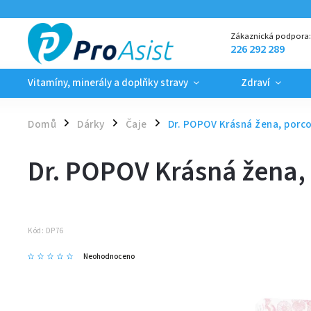
Zákaznická podpora
226 292 289
Vitamíny, minerály a doplňky stravy
Zdraví
Domů
Dárky
Čaje
Dr. POPOV Krásná žena, porc
/
/
/
Dr. POPOV Krásná žena,
Kód:
DP76
Neohodnoceno