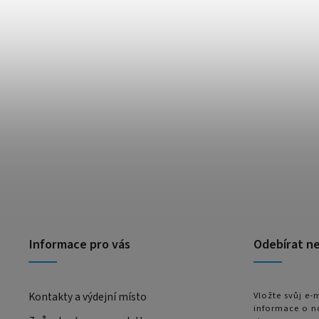
Informace pro vás
Odebírat n
Kontakty a výdejní místo
Vložte svůj e
informace o n