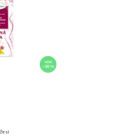
72 Kč
–30 %
že si